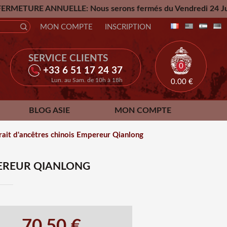
UELLE: Nous serons fermés du Vendredi 24 Juillet jusqu'au M
MON COMPTE
INSCRIPTION
SERVICE CLIENTS
0
+33 6 51 17 24 37
Lun. au Sam. de 10h à 18h
0.00
€
BLOG ASIE
MON COMPTE
rait d'ancêtres chinois Empereur Qianlong
PEREUR QIANLONG
70.50 €