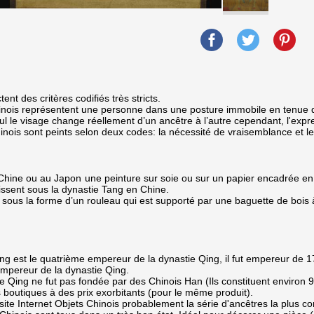
ent des critères codifiés très stricts.
chinois représentent une personne dans une posture immobile en tenue 
 le visage change réellement d’un ancêtre à l’autre cependant, l'expre
inois sont peints selon deux codes: la nécessité de vraisemblance et le so
ine ou au Japon une peinture sur soie ou sur un papier encadrée en r
sent sous la dynastie Tang en Chine.
ous la forme d’un rouleau qui est supporté par une baguette de bois à 
ng est le quatrième empereur de la dynastie Qing, il fut empereur de 
empereur de la dynastie Qing.
stie Qing ne fut pas fondée par des Chinois Han (Ils constituent enviro
boutiques à des prix exorbitants (pour le même produit).
ite Internet Objets Chinois probablement la série d'ancêtres la plus c