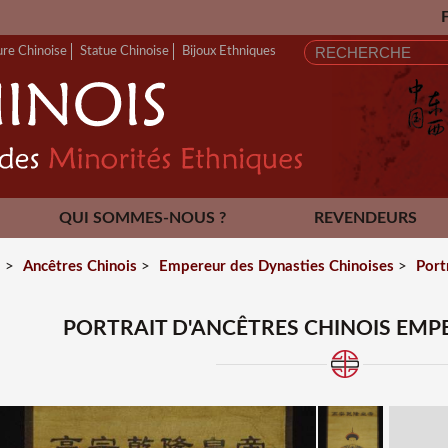
FERMETURE ANN
ure Chinoise
Statue Chinoise
Bijoux Ethniques
QUI SOMMES-NOUS ?
REVENDEURS
CONTACT
l
>
Ancêtres Chinois
>
Empereur des Dynasties Chinoises
>
Port
PORTRAIT D'ANCÊTRES CHINOIS EM