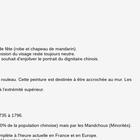
de fête (robe et chapeau de mandarin).
ssion du visage reste toujours neutre.
uhait d'enjoliver le portrait du dignitaire chinois.
ouleau. Cette peinture est destinée à être accrochée au mur. Les
l’extrémité supérieur.
1735 à 1796.
n 90% de la population chinoise) mais par les Mandchous (Minorités).
omplète à l'heure actuelle en France et en Europe.