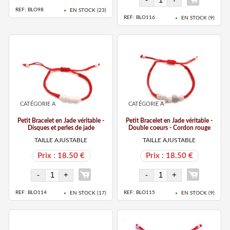
REF: BLO98
EN STOCK (
23
)
REF: BLO116
EN STOCK (
9
)
CATÉGORIE A
CATÉGORIE A
Petit Bracelet en Jade véritable -
Petit Bracelet en Jade véritable -
Disques et perles de jade
Double coeurs - Cordon rouge
TAILLE AJUSTABLE
TAILLE AJUSTABLE
Prix : 18.50 €
Prix : 18.50 €
REF: BLO114
REF: BLO115
EN STOCK (
17
)
EN STOCK (
9
)