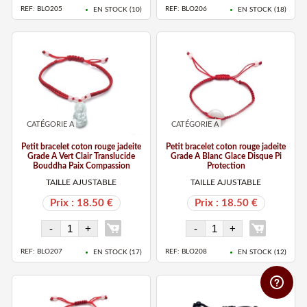
REF: BLO205
REF: BLO206
EN STOCK (
10
)
EN STOCK (
18
)
CATÉGORIE A
CATÉGORIE A
Petit bracelet coton rouge jadeite
Petit bracelet coton rouge jadeite
Grade A Vert Clair Translucide
Grade A Blanc Glace Disque Pi
Bouddha Paix Compassion
Protection
TAILLE AJUSTABLE
TAILLE AJUSTABLE
Prix : 18.50 €
Prix : 18.50 €
REF: BLO207
REF: BLO208
EN STOCK (
17
)
EN STOCK (
12
)