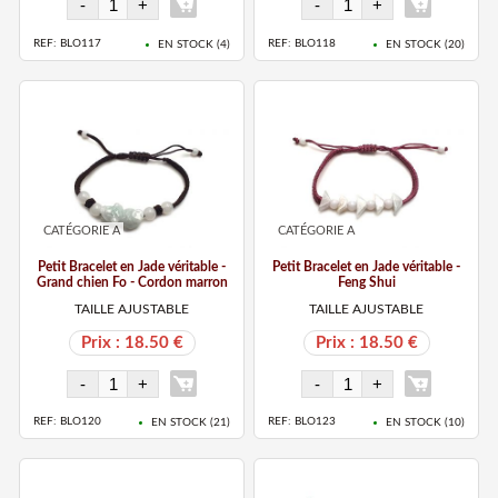
REF: BLO117
REF: BLO118
EN STOCK (
4
)
EN STOCK (
20
)
CATÉGORIE A
CATÉGORIE A
Petit Bracelet en Jade véritable -
Petit Bracelet en Jade véritable -
Grand chien Fo - Cordon marron
Feng Shui
TAILLE AJUSTABLE
TAILLE AJUSTABLE
Prix : 18.50 €
Prix : 18.50 €
REF: BLO120
REF: BLO123
EN STOCK (
21
)
EN STOCK (
10
)