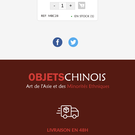
REF: MBC28
EN STOCK (
1
)
LIVRAISON EN 48H