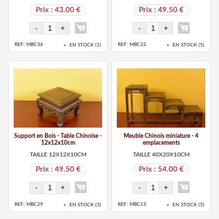
Prix : 43.00 €
Prix : 49.50 €
REF: MBC36
REF: MBC22
EN STOCK (
1
)
EN STOCK (
5
)
Support en Bois - Table Chinoise -
Meuble Chinois miniature - 4
12x12x10cm
emplacements
TAILLE 12X12X10CM
TAILLE 40X20X10CM
Prix : 49.50 €
Prix : 54.00 €
REF: MBC29
REF: MBC13
EN STOCK (
3
)
EN STOCK (
5
)