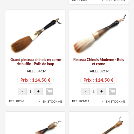
Grand pinceau chinois en corne
Pinceau Chinois Moderne - Bois
de buffle - Poils de loup
et corne
TAILLE 34CM
TAILLE 32CM
Prix : 114.50 €
Prix : 114.50 €
REF: PIC69
REF: PCM11
EN STOCK (
4
)
EN STOCK (
4
)