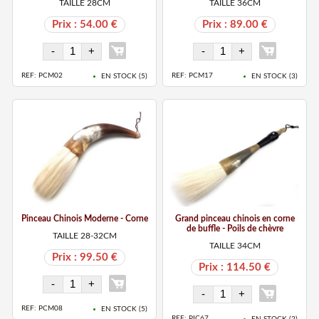
TAILLE 28CM
TAILLE 36CM
Prix : 54.00 €
Prix : 89.00 €
REF: PCM02
REF: PCM17
EN STOCK (
5
)
EN STOCK (
3
)
Pinceau Chinois Moderne - Corne
Grand pinceau chinois en corne
de buffle - Poils de chèvre
TAILLE 28-32CM
TAILLE 34CM
Prix : 99.50 €
Prix : 114.50 €
REF: PCM08
EN STOCK (
5
)
REF: PIC67
EN STOCK (
2
)