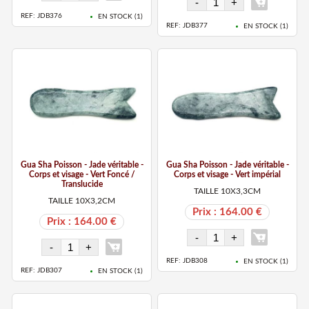
REF: JDB376
EN STOCK (
1
)
REF: JDB377
EN STOCK (
1
)
Gua Sha Poisson - Jade véritable -
Gua Sha Poisson - Jade véritable -
Corps et visage - Vert Foncé /
Corps et visage - Vert impérial
Translucide
TAILLE 10X3,3CM
TAILLE 10X3,2CM
Prix : 164.00 €
Prix : 164.00 €
REF: JDB308
EN STOCK (
1
)
REF: JDB307
EN STOCK (
1
)