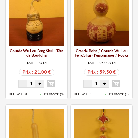
Gourde Wu Lou Feng Shui - Tête
Grande Boite / Gourde Wu Lou
de Bouddha
Feng Shui - Personnages / Rouge
TAILLE 6CM
TAILLE 25/42CM
Prix : 21.00 €
Prix : 59.50 €
REF: WUL58
REF: WUL51
EN STOCK (
2
)
EN STOCK (
1
)