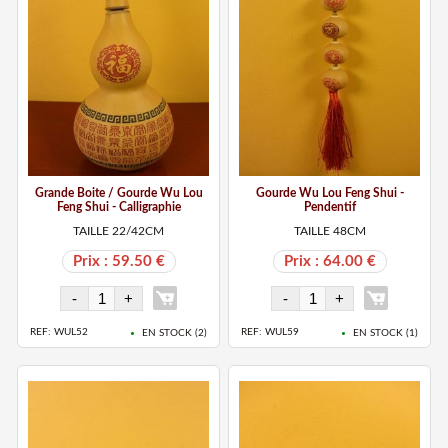
Grande Boite / Gourde Wu Lou
Gourde Wu Lou Feng Shui -
Feng Shui - Calligraphie
Pendentif
TAILLE 22/42CM
TAILLE 48CM
Prix : 59.50 €
Prix : 64.00 €
REF: WUL52
REF: WUL59
EN STOCK (
2
)
EN STOCK (
1
)