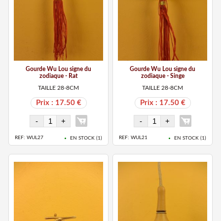
Gourde Wu Lou signe du
Gourde Wu Lou signe du
zodiaque - Rat
zodiaque - Singe
TAILLE 28-8CM
TAILLE 28-8CM
Prix : 17.50 €
Prix : 17.50 €
REF: WUL27
REF: WUL21
EN STOCK (
1
)
EN STOCK (
1
)