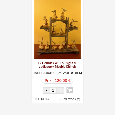
12 Gourdes Wu Lou signe du
zodiaque + Meuble Chinois
TAILLE 34X31X8CM/WULOU:8CM
Prix : 120.00 €
REF: KTT06
EN STOCK (
3
)