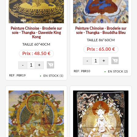
Peinture Chinoise - Broderie sur
Peinture Chinoise - Broderie sur
soie - Thangka - Daweide King
soie - Thangka - Bouddha Bleu
Kong
TAILLE 86*60CM
TAILLE 60*40CM
Prix : 65.00 €
Prix : 48.50 €
REF: PBR10
EN STOCK (
2
)
REF: PBR19
EN STOCK (
1
)