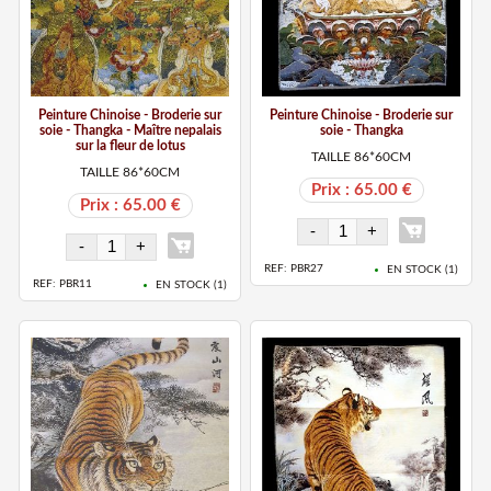
Peinture Chinoise - Broderie sur
Peinture Chinoise - Broderie sur
soie - Thangka - Maître nepalais
soie - Thangka
sur la fleur de lotus
TAILLE 86*60CM
TAILLE 86*60CM
Prix : 65.00 €
Prix : 65.00 €
REF: PBR27
EN STOCK (
1
)
REF: PBR11
EN STOCK (
1
)