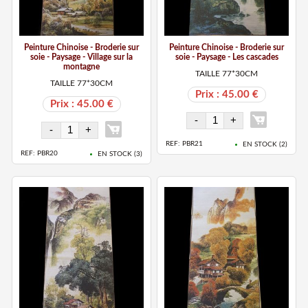
Peinture Chinoise - Broderie sur
Peinture Chinoise - Broderie sur
soie - Paysage - Village sur la
soie - Paysage - Les cascades
montagne
TAILLE 77*30CM
TAILLE 77*30CM
Prix : 45.00 €
Prix : 45.00 €
REF: PBR21
EN STOCK (
2
)
REF: PBR20
EN STOCK (
3
)