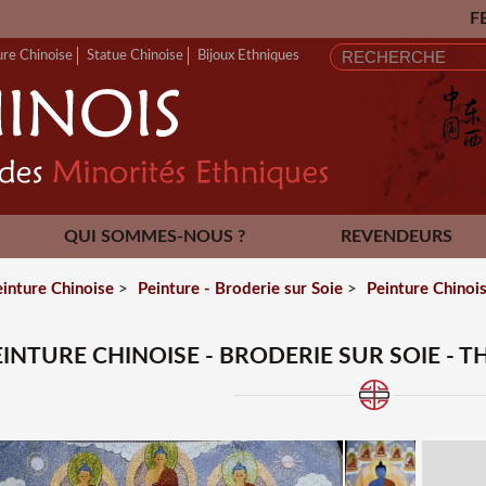
FERMETURE ANNUEL
ure Chinoise
Statue Chinoise
Bijoux Ethniques
QUI SOMMES-NOUS ?
REVENDEURS
CONTACT
einture Chinoise
>
Peinture - Broderie sur Soie
>
Peinture Chinoi
EINTURE CHINOISE - BRODERIE SUR SOIE -