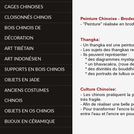
CAGES CHINOISES
CLOISONNÉS CHINOIS
Peinture Chinoise - Broder
- "Peinture" réalisée en brod
BOIS CHINOIS DE
DÉCORATION
Thangka:
- Un thangka est une peinture
ART TIBÉTAIN
- Les sujets des thangkas r
- Ils peuvent représenter :
ART INDONÉSIEN
* des diagrammes mystiqu
* un bhavacakra, (roue de 
* des divinités du bouddhism
SUPPORTS EN BOIS CHINOIS
* des portraits de tulkus o
OBJETS EN JADE
Culture Chinoise:
ANCIENS COSTUMES
- Les chinois pratiquent la 
très fragile.
CHINOIS
- Afin de réaliser une belle
- Pour transformer l'encre bâ
OBJETS EN OS CHINOIS
entre l'eau et l'encre en pou
BIJOUX EN CÉRAMIQUE