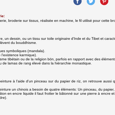
ie:
erie, broderie sur tissus, réalisée en machine, le fil utilisé pour cett
, un dessin, ou un tissu sur toile originaire d'Inde et du Tibet et caract
elèvent du bouddhisme.
es symboliques (mandala).
l'existence karmique).
e tibétain ou de la religion bön, parfois en rapport avec des éléments 
u de lamas de rang élevé dans la hiérarchie monastique.
peinture à l'aide d'un pinceau sur du papier de riz, on retrouve aussi
 peinture un chinois a besoin de quatre éléments: Un pinceau, du papier,
ton en encre liquide il faut frotter le bâtonné sur une pierre à encre et r
dre).