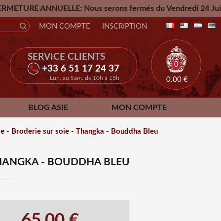
LE: Nous serons fermés du Vendredi 24 Juillet jusqu'au Mard
MON COMPTE
INSCRIPTION
SERVICE CLIENTS
0
+33 6 51 17 24 37
Lun. au Sam. de 10h à 18h
0.00
€
BLOG ASIE
MON COMPTE
se - Broderie sur soie - Thangka - Bouddha Bleu
 THANGKA - BOUDDHA BLEU
65.00 €