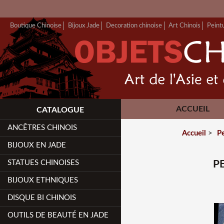
Boutique Chinoise
Bijoux Jade
Decoration chinoise
Art Chinois
Peint
ACCUEIL
CATALOGUE
ANCÊTRES CHINOIS
Accueil
>
P
BIJOUX EN JADE
STATUES CHINOISES
P
BIJOUX ETHNIQUES
DISQUE BI CHINOIS
OUTILS DE BEAUTÉ EN JADE