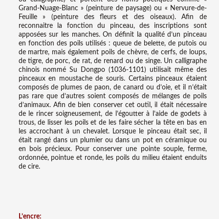
Grand-Nuage-Blanc » (peinture de paysage) ou « Nervure-de-
Feuille » (peinture des fleurs et des oiseaux). Afin de
reconnaitre la fonction du pinceau, des inscriptions sont
apposées sur les manches. On définit la qualité d’un pinceau
en fonction des poils utilisés : queue de belette, de putois ou
de martre, mais également poils de chèvre, de cerfs, de loups,
de tigre, de porc, de rat, de renard ou de singe. Un calligraphe
chinois nommé Su Dongpo (1036-1101) utilisait même des
pinceaux en moustache de souris. Certains pinceaux étaient
composés de plumes de paon, de canard ou d’oie, et il n’était
pas rare que d’autres soient composés de mélanges de poils
d’animaux. Afin de bien conserver cet outil, il était nécessaire
de le rincer soigneusement, de l’égoutter à l’aide de godets à
trous, de lisser les poils et de les faire sécher la tête en bas en
les accrochant à un chevalet. Lorsque le pinceau était sec, il
était rangé dans un plumier ou dans un pot en céramique ou
en bois précieux. Pour conserver une pointe souple, ferme,
ordonnée, pointue et ronde, les poils du milieu étaient enduits
de cire.
L’encre: