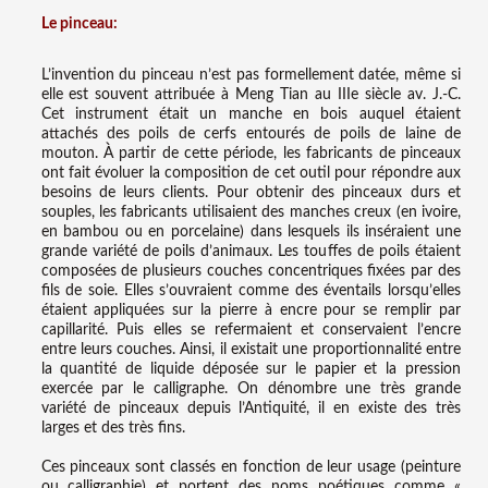
Le pinceau:
L’invention du pinceau n’est pas formellement datée, même si
elle est souvent attribuée à Meng Tian au IIIe siècle av. J.-C.
Cet instrument était un manche en bois auquel étaient
attachés des poils de cerfs entourés de poils de laine de
mouton. À partir de cette période, les fabricants de pinceaux
ont fait évoluer la composition de cet outil pour répondre aux
besoins de leurs clients. Pour obtenir des pinceaux durs et
souples, les fabricants utilisaient des manches creux (en ivoire,
en bambou ou en porcelaine) dans lesquels ils inséraient une
grande variété de poils d’animaux. Les touffes de poils étaient
composées de plusieurs couches concentriques fixées par des
fils de soie. Elles s’ouvraient comme des éventails lorsqu’elles
étaient appliquées sur la pierre à encre pour se remplir par
capillarité. Puis elles se refermaient et conservaient l’encre
entre leurs couches. Ainsi, il existait une proportionnalité entre
la quantité de liquide déposée sur le papier et la pression
exercée par le calligraphe. On dénombre une très grande
variété de pinceaux depuis l’Antiquité, il en existe des très
larges et des très fins.
Ces pinceaux sont classés en fonction de leur usage (peinture
ou calligraphie) et portent des noms poétiques comme «