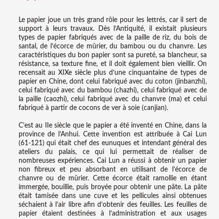
Le papier joue un très grand rôle pour les lettrés, car il sert de
support à leurs travaux. Dès l’Antiquité, il existait plusieurs
types de papier fabriqués avec de la paille de riz, du bois de
santal, de l’écorce de mûrier, du bambou ou du chanvre. Les
caractéristiques du bon papier sont sa pureté, sa blancheur, sa
résistance, sa texture fine, et il doit également bien vieillir. On
recensait au XIXe siècle plus d’une cinquantaine de types de
papier en Chine, dont celui fabriqué avec du coton (jinbanzhi),
celui fabriqué avec du bambou (chazhi), celui fabriqué avec de
la paille (caozhi), celui fabriqué avec du chanvre (ma) et celui
fabriqué à partir de cocons de ver à soie (canjian).
C’est au IIe siècle que le papier a été inventé en Chine, dans la
province de l’Anhui. Cette invention est attribuée à Cai Lun
(61-121) qui était chef des eunuques et intendant général des
ateliers du palais, ce qui lui permettait de réaliser de
nombreuses expériences. Cai Lun a réussi à obtenir un papier
non fibreux et peu absorbant en utilisant de l’écorce de
chanvre ou de mûrier. Cette écorce était ramollie en étant
immergée, bouillie, puis broyée pour obtenir une pâte. La pâte
était tamisée dans une cuve et les pellicules ainsi obtenues
séchaient à l’air libre afin d’obtenir des feuilles. Les feuilles de
papier étaient destinées à l’administration et aux usages