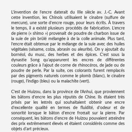
L’invention de l’encre daterait du IIIe siècle av. J.-C. Avant
cette invention, les Chinois utilisaient le cinabre (sulfure de
mercure), une sorte d’encre rouge, pour leurs écrits. À travers
le temps, il a existé plusieurs procédés de fabrication. L’encre
de pierre (« shimo ») provenait de poudre de charbon issue de
la suie de pin brûlé mélangée à de la colle animale. Plus tard,
l’encre était obtenue par le mélange de la suie avec des huiles
végétales (sésame, colza, abrasin ou aleurite). On y ajoutait du
bornéol, du musc, des herbes et des épices. C’est sous la
dynastie Song qu’apparurent les encres de différentes
couleurs grâce à l’ajout de corne de rhinocéros, de jade ou de
poudre de perle. Par la suite, ces colorants furent remplacés
par des pigments naturels comme le plomb (blanc), le cinabre
(rouge), l’indigo (bleu) ou la malachite (vert).
C’est de Huizou, dans la province de l’Anhui, que proviennent
les bâtons d’encre les plus réputés de Chine. Ils étaient très
prisés par les lettrés qui souhaitaient obtenir une encre
d’excellente qualité en termes de fluidité, d’odeur et de
sonorité lorsque le bâton d’encre frottait sur la pierre. Par
conséquent, les bâtons d’encre de Huizou pouvaient atteindre
des prix extrêmement élevés et étaient considérés comme des
objets d’art précieux.