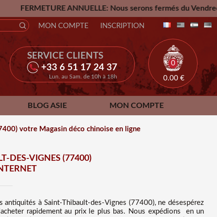
NNUELLE: Nous serons fermés du Vendredi 24 Juillet jusqu'a
MON COMPTE
INSCRIPTION
SERVICE CLIENTS
0
+33 6 51 17 24 37
Lun. au Sam. de 10h à 18h
0.00
€
BLOG ASIE
MON COMPTE
77400) votre Magasin déco chinoise en ligne
T-DES-VIGNES (77400)
INTERNET
es
antiquités à Saint-Thibault-des-Vignes (77400), ne désespérez
acheter rapidement au prix le plus bas
. Nous
expédions en un