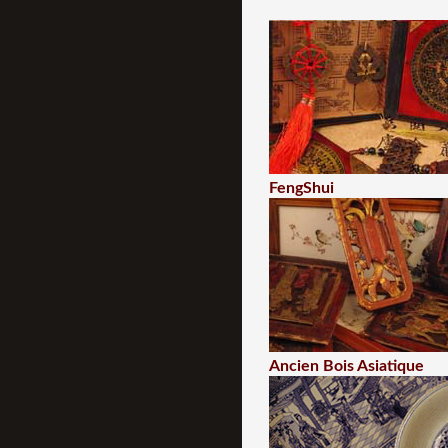
FengShui
Ancien Bois Asiatique