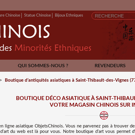
FERMETURE A
ure Chinoise
Statue Chinoise
Bijoux Ethniques
QUI SOMMES-NOUS ?
REVENDEURS
CONTACT
>
Boutique d’antiquités asiatiques à Saint-Thibault-des-Vignes (
BOUTIQUE DÉCO ASIATIQUE À SAINT-THIBAUL
VOTRE MAGASIN CHINOIS SUR 
en ligne asiatique
ObjetsChinois. Vous ne parvenez pas à trouver d
 d’art du web est là pour vous. Notre boutique d’art vous permet d'