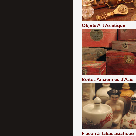
Objets Art Asiatique
Boites Anciennes d’Asie
Flacon à Tabac asiatique