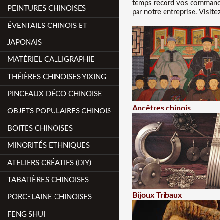
temps record vos commandes
PEINTURES CHINOISES
par notre entreprise. Visit
ÉVENTAILS CHINOIS ET
JAPONAIS
MATÉRIEL CALLIGRAPHIE
THÉIÈRES CHINOISES YIXING
PINCEAUX DÉCO CHINOISE
Ancêtres chinois
OBJETS POPULAIRES CHINOIS
BOITES CHINOISES
MINORITÉS ETHNIQUES
ATELIERS CRÉATIFS (DIY)
TABATIÈRES CHINOISES
Bijoux Tribaux
PORCELAINE CHINOISES
FENG SHUI