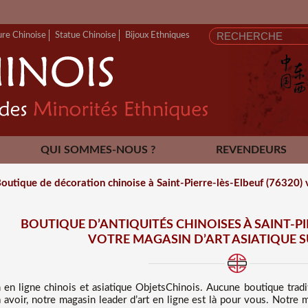
FERMETUR
ure Chinoise
Statue Chinoise
Bijoux Ethniques
QUI SOMMES-NOUS ?
REVENDEURS
CONTACT
outique de décoration chinoise à Saint-Pierre-lès-Elbeuf (76320) 
BOUTIQUE D’ANTIQUITÉS CHINOISES À SAINT-PIE
VOTRE MAGASIN D’ART ASIATIQUE 
 en ligne chinois et asiatique
ObjetsChinois. Aucune boutique trad
 avoir, notre magasin leader d’art en ligne est là pour vous. Notre m