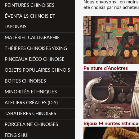
Nous
envoyons en moins d
PEINTURES CHINOISES
été choisis par nos acheteu
ÉVENTAILS CHINOIS ET
JAPONAIS
MATÉRIEL CALLIGRAPHIE
THÉIÈRES CHINOISES YIXING
PINCEAUX DÉCO CHINOISE
Peinture d’Ancêtres
OBJETS POPULAIRES CHINOIS
BOITES CHINOISES
MINORITÉS ETHNIQUES
ATELIERS CRÉATIFS (DIY)
TABATIÈRES CHINOISES
Bijoux Minorités Ethniqu
PORCELAINE CHINOISES
FENG SHUI