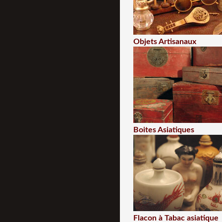
Objets Artisanaux
Boites Asiatiques
Flacon à Tabac asiatique