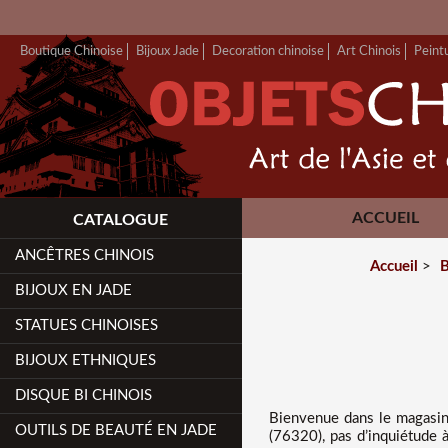
Boutique Chinoise
Bijoux Jade
Decoration chinoise
Art Chinois
Peint
ACCUEIL
CATALOGUE
ANCÊTRES CHINOIS
Accueil
>
B
BIJOUX EN JADE
STATUES CHINOISES
BIJOUX ETHNIQUES
DISQUE BI CHINOIS
Bienvenue dans
le magasin
OUTILS DE BEAUTÉ EN JADE
(76320), pas d’inquiétude à