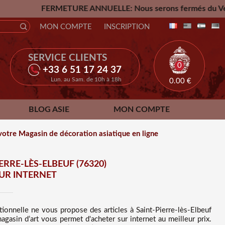
E ANNUELLE: Nous serons fermés du Vendredi 24 Juillet jusqu
MON COMPTE
INSCRIPTION
SERVICE CLIENTS
0
+33 6 51 17 24 37
Lun. au Sam. de 10h à 18h
0.00
€
BLOG ASIE
MON COMPTE
votre Magasin de décoration asiatique en ligne
RRE-LÈS-ELBEUF (76320)
SUR INTERNET
itionnelle ne vous propose des
articles à Saint-Pierre-lès-Elbeuf
agasin d’art vous permet d'acheter sur internet au meilleur prix
.