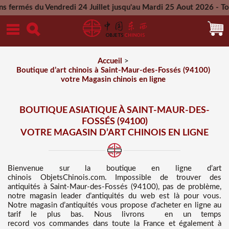
ndredi 24 Juillet jusqu'au Mardi 25 Aout 2026 - Toutes les co
Mercredi 26 Aout 2026
Accueil
>
Boutique d’art chinois à Saint-Maur-des-Fossés (94100)
votre Magasin chinois en ligne
BOUTIQUE ASIATIQUE À SAINT-MAUR-DES-
FOSSÉS (94100)
VOTRE MAGASIN D’ART CHINOIS EN LIGNE
Bienvenue sur
la boutique en ligne d’art
chinois
ObjetsChinois.com. Impossible de trouver des
antiquités à Saint-Maur-des-Fossés (94100), pas de problème,
notre magasin leader d’antiquités du web est là pour vous.
Notre magasin d’antiquités vous propose d'acheter en ligne au
tarif le plus bas
. Nous
livrons en un temps
record vos commandes dans toute la France et également à