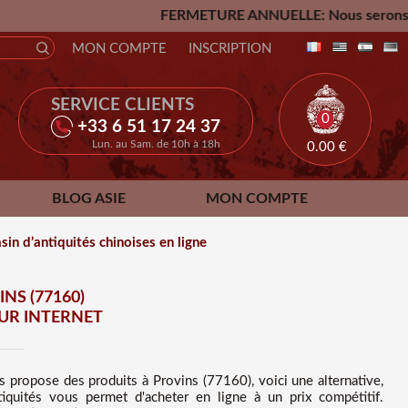
FERMETURE ANNUELLE: Nous serons fermés du Vendredi 2
MON COMPTE
INSCRIPTION
SERVICE CLIENTS
0
+33 6 51 17 24 37
Lun. au Sam. de 10h à 18h
0.00
€
BLOG ASIE
MON COMPTE
in d’antiquités chinoises en ligne
NS (77160)
UR INTERNET
us propose des
produits à Provins (77160), voici une alternative,
tiquités vous permet d'acheter en ligne à un prix compétitif
.