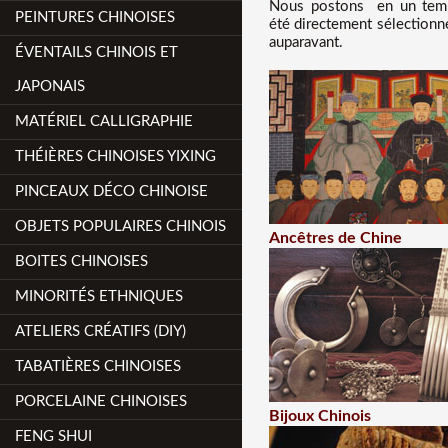
Nous
postons en un temps
PEINTURES CHINOISES
été directement sélectionné
auparavant.
ÉVENTAILS CHINOIS ET
JAPONAIS
MATÉRIEL CALLIGRAPHIE
THÉIÈRES CHINOISES YIXING
PINCEAUX DÉCO CHINOISE
OBJETS POPULAIRES CHINOIS
Ancêtres de Chine
BOITES CHINOISES
MINORITÉS ETHNIQUES
ATELIERS CRÉATIFS (DIY)
TABATIÈRES CHINOISES
PORCELAINE CHINOISES
Bijoux Chinois
FENG SHUI