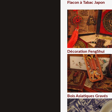
Flacon à Tabac Japon
Décoration FengShui
Bois Asiatiques Gravés