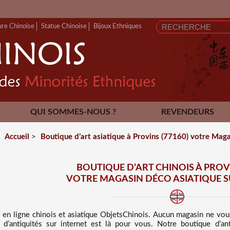
ure Chinoise
Statue Chinoise
Bijoux Ethniques
QUI SOMMES-NOUS ?
REVENDEURS
CONTACT
Accueil
>
Boutique d’art asiatique à Provins (77160) votre Magas
BOUTIQUE D’ART CHINOIS À PROVI
VOTRE MAGASIN DÉCO ASIATIQUE S
 en ligne chinois et asiatique
ObjetsChinois. Aucun magasin ne vo
e d’antiquités sur internet est là pour vous. Notre boutique d’an