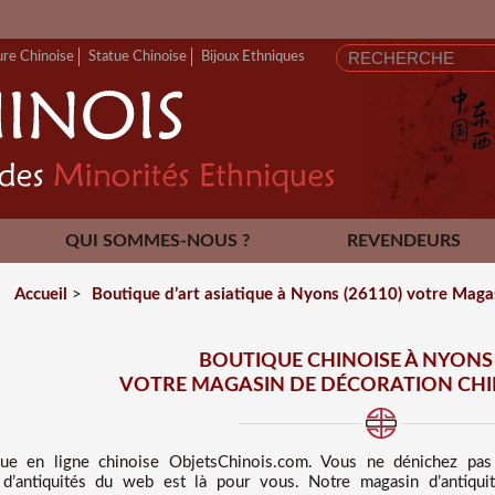
ure Chinoise
Statue Chinoise
Bijoux Ethniques
QUI SOMMES-NOUS ?
REVENDEURS
CONTACT
Accueil
>
Boutique d’art asiatique à Nyons (26110) votre Magasi
BOUTIQUE CHINOISE À NYONS 
VOTRE MAGASIN DE DÉCORATION CHIN
que en ligne chinoise
ObjetsChinois.com. Vous ne dénichez pa
’antiquités du web est là pour vous. Notre magasin d’antiquité