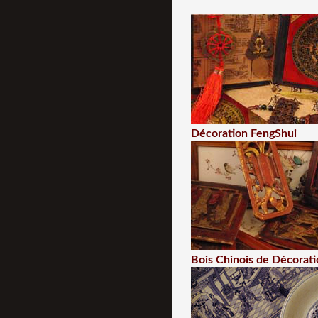
Décoration FengShui
Bois Chinois de Décorati