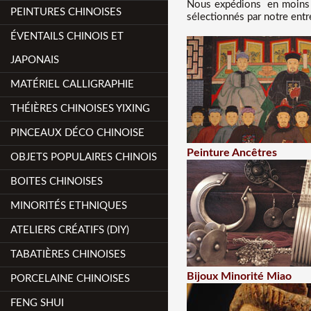
Nous
expédions en moins 
PEINTURES CHINOISES
sélectionnés par notre entr
ÉVENTAILS CHINOIS ET
JAPONAIS
MATÉRIEL CALLIGRAPHIE
THÉIÈRES CHINOISES YIXING
PINCEAUX DÉCO CHINOISE
Peinture Ancêtres
OBJETS POPULAIRES CHINOIS
BOITES CHINOISES
MINORITÉS ETHNIQUES
ATELIERS CRÉATIFS (DIY)
TABATIÈRES CHINOISES
Bijoux Minorité Miao
PORCELAINE CHINOISES
FENG SHUI