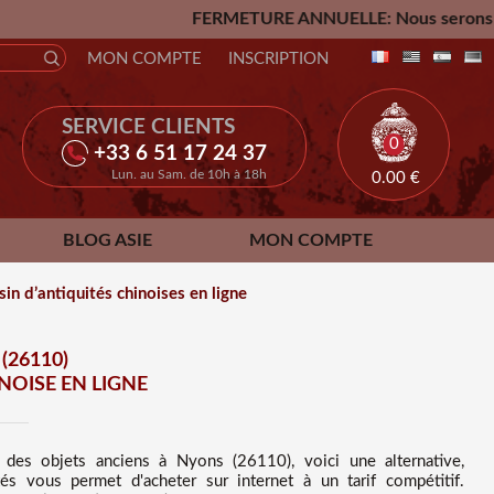
FERMETURE ANNUELLE: Nous serons fermés du Vendredi 2
MON COMPTE
INSCRIPTION
SERVICE CLIENTS
0
+33 6 51 17 24 37
Lun. au Sam. de 10h à 18h
0.00
€
BLOG ASIE
MON COMPTE
n d’antiquités chinoises en ligne
(26110)
OISE EN LIGNE
s des
objets anciens à Nyons (26110), voici une alternative,
s vous permet d'acheter sur internet à un tarif compétitif
.