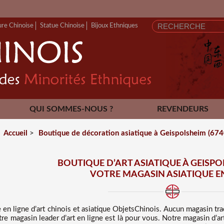
FERMET
ure Chinoise
Statue Chinoise
Bijoux Ethniques
QUI SOMMES-NOUS ?
REVENDEURS
CONTACT
Accueil
>
Boutique de décoration asiatique à Geispolsheim (6740
BOUTIQUE D’ART ASIATIQUE À GEISPOL
VOTRE MAGASIN ASIATIQUE E
 en ligne d’art chinois et asiatique
ObjetsChinois. Aucun magasin tra
otre magasin leader d’art en ligne est là pour vous. Notre magasin d’