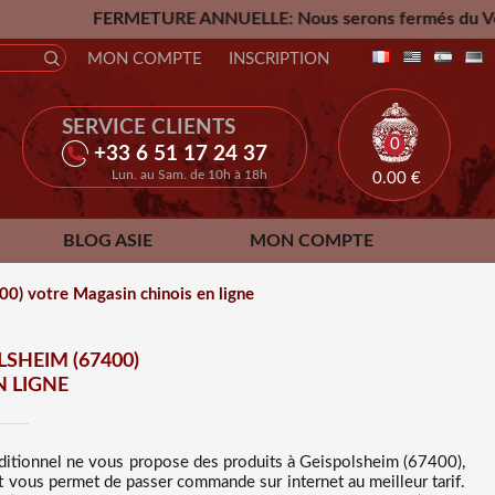
URE ANNUELLE: Nous serons fermés du Vendredi 24 Juillet ju
MON COMPTE
INSCRIPTION
SERVICE CLIENTS
0
+33 6 51 17 24 37
Lun. au Sam. de 10h à 18h
0.00
€
BLOG ASIE
MON COMPTE
0) votre Magasin chinois en ligne
SHEIM (67400)
N LIGNE
ditionnel ne vous propose des
produits à Geispolsheim (67400),
art vous permet de passer commande sur internet au meilleur tarif
.