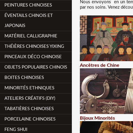
Nous
envoyons en un temp
PEINTURES CHINOISES
par nos soins. Venez découv
ÉVENTAILS CHINOIS ET
JAPONAIS
MATÉRIEL CALLIGRAPHIE
THÉIÈRES CHINOISES YIXING
PINCEAUX DÉCO CHINOISE
Ancêtres de Chine
OBJETS POPULAIRES CHINOIS
BOITES CHINOISES
MINORITÉS ETHNIQUES
ATELIERS CRÉATIFS (DIY)
TABATIÈRES CHINOISES
Bijoux Minorités
PORCELAINE CHINOISES
FENG SHUI