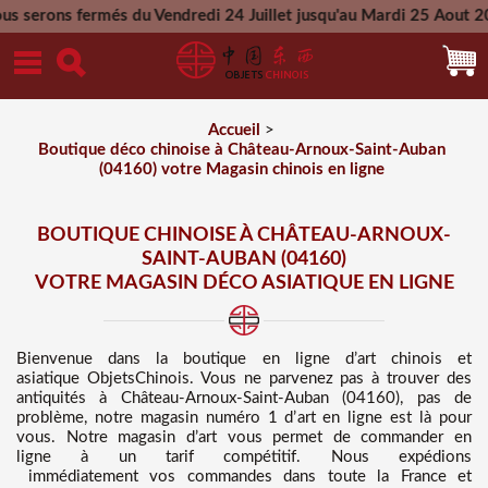
s du Vendredi 24 Juillet jusqu'au Mardi 25 Aout 2026 - Toutes
Mercredi 26 Aout 2026
Accueil
>
Boutique déco chinoise à Château-Arnoux-Saint-Auban
(04160) votre Magasin chinois en ligne
BOUTIQUE CHINOISE À CHÂTEAU-ARNOUX-
SAINT-AUBAN (04160)
VOTRE MAGASIN DÉCO ASIATIQUE EN LIGNE
Bienvenue dans
la boutique en ligne d’art chinois et
asiatique
ObjetsChinois. Vous ne parvenez pas à trouver des
antiquités à Château-Arnoux-Saint-Auban (04160), pas de
problème, notre magasin numéro 1 d’art en ligne est là pour
vous. Notre magasin d’art vous permet de commander en
ligne à un tarif compétitif
. Nous
expédions
immédiatement vos commandes dans toute la France et