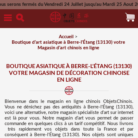
s du Vendredi 24 Juillet jusqu'au Mardi 25 Aout 2026 - Toutes
Mercredi 26 Aout 2026
Accueil
>
Boutique d’art asiatique à Berre-l'Étang (13130) votre
Magasin d’art chinois en ligne
BOUTIQUE ASIATIQUE À BERRE-L'ÉTANG (13130)
VOTRE MAGASIN DE DÉCORATION CHINOISE
EN LIGNE
Bienvenue dans
le magasin en ligne chinois
ObjetsChinois.
Vous ne dénichez pas des
antiquités à Berre-l'Étang (13130),
voici une alternative, notre magasin spécialiste d’art sur internet
est là pour vous. Notre magasin d’art vous permet de passer
commande en quelques clics à un tarif compétitif
. Nous
livrons
très rapidement vos objets dans toute la France et par
conséquent à Berre-l'Étang (13130). Nos objets sont uniques