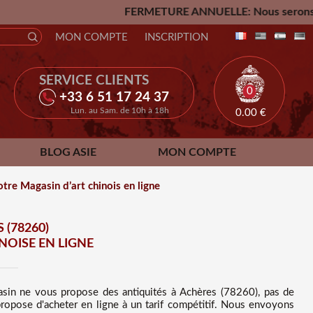
FERMETURE ANNUELLE: Nous serons fermés du Vendredi 24
MON COMPTE
INSCRIPTION
SERVICE CLIENTS
0
+33 6 51 17 24 37
Lun. au Sam. de 10h à 18h
0.00
€
BLOG ASIE
MON COMPTE
tre Magasin d’art chinois en ligne
 (78260)
OISE EN LIGNE
asin ne vous propose des
antiquités à Achères (78260), pas de
opose d'acheter en ligne à un tarif compétitif
. Nous
envoyons