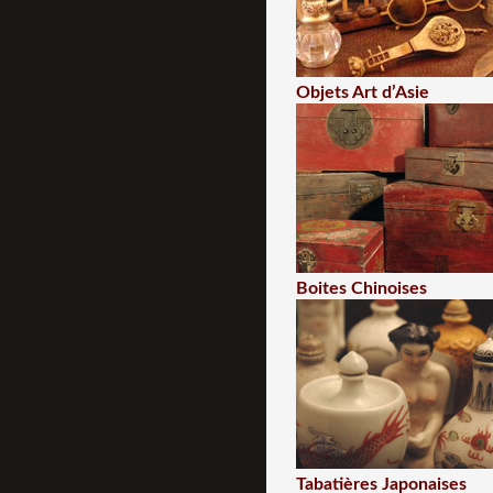
Objets Art d’Asie
Boites Chinoises
Tabatières Japonaises