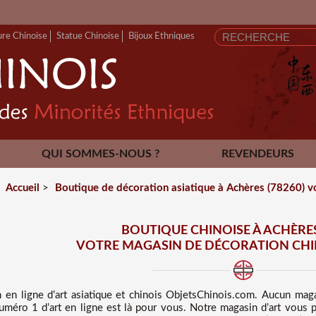
ure Chinoise
Statue Chinoise
Bijoux Ethniques
QUI SOMMES-NOUS ?
REVENDEURS
CONTACT
Accueil
>
Boutique de décoration asiatique à Achères (78260) vo
BOUTIQUE CHINOISE À ACHÈRES
VOTRE MAGASIN DE DÉCORATION CHIN
 en ligne d’art asiatique et chinois
ObjetsChinois.com. Aucun mag
méro 1 d’art en ligne est là pour vous. Notre magasin d’art vous pr