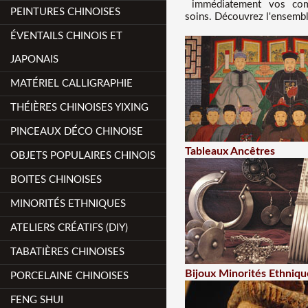
immédiatement vos comm
PEINTURES CHINOISES
soins. Découvrez l'ensemble
ÉVENTAILS CHINOIS ET
JAPONAIS
MATÉRIEL CALLIGRAPHIE
THÉIÈRES CHINOISES YIXING
PINCEAUX DÉCO CHINOISE
Tableaux Ancêtres
OBJETS POPULAIRES CHINOIS
BOITES CHINOISES
MINORITÉS ETHNIQUES
ATELIERS CRÉATIFS (DIY)
TABATIÈRES CHINOISES
Bijoux Minorités Ethniqu
PORCELAINE CHINOISES
FENG SHUI