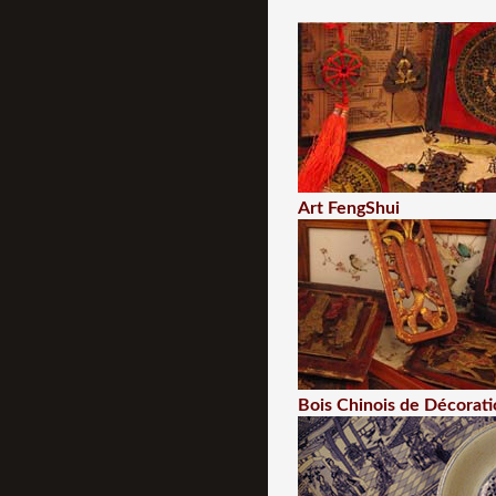
Art FengShui
Bois Chinois de Décorati