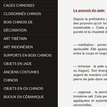
CAGES CHINOISES
Le pouvoir du jade:
CLOISONNÉS CHINOIS
Depuis la préhistoire 
BOIS CHINOIS DE
des pouvoirs qu’on lui
inestimable ». Cette
DÉCORATION
pureté et la chasteté 
ART TIBÉTAIN
— méditation : porter 
ART INDONÉSIEN
spiritualité. Elle ap
entre le corps et l’espri
SUPPORTS EN BOIS CHINOIS
OBJETS EN JADE
— richesse : le jade 
ou bague). Son énergie 
ANCIENS COSTUMES
argent de manière créa
pierre de jade dans s
CHINOIS
OBJETS EN OS CHINOIS
— sagesse : la pierre
troisième œil. Cela p
BIJOUX EN CÉRAMIQUE
appliquées et assimi
sensorielles.