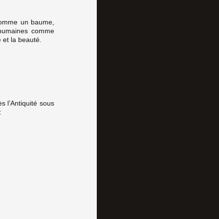
, comme un baume,
s humaines comme
e et la beauté.
s l’Antiquité sous
: