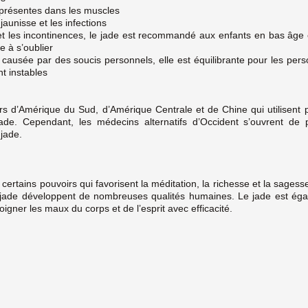
présentes dans les muscles
jaunisse et les infections
et les incontinences, le jade est recommandé aux enfants en bas âge
 à s’oublier
 causée par des soucis personnels, elle est équilibrante pour les per
t instables
rs d’Amérique du Sud, d’Amérique Centrale et de Chine qui utilisent p
jade. Cependant, les médecins alternatifs d’Occident s’ouvrent de
jade.
ertains pouvoirs qui favorisent la méditation, la richesse et la sagess
 jade développent de nombreuses qualités humaines. Le jade est égal
igner les maux du corps et de l’esprit avec efficacité.