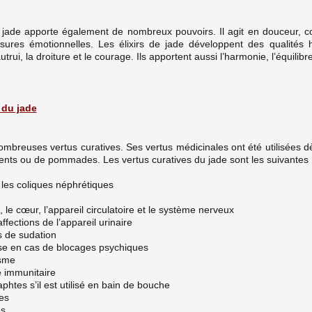
le jade apporte également de nombreux pouvoirs. Il agit en douceur
ssures émotionnelles. Les élixirs de jade développent des qualité
utrui, la droiture et le courage. Ils apportent aussi l’harmonie, l’équilibr
 du jade
breuses vertus curatives. Ses vertus médicinales ont été utilisées dè
uents ou de pommades. Les vertus curatives du jade sont les suivantes 
t les coliques néphrétiques
 le cœur, l’appareil circulatoire et le système nerveux
ffections de l’appareil urinaire
s de sudation
se en cas de blocages psychiques
isme
 immunitaire
phtes s’il est utilisé en bain de bouche
es
es