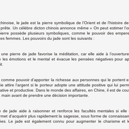
chinoise, le jade est la pierre symbolique de l’Orient et de l’histoire d
 prête. Un célèbre dicton chinois annonce même « On peut estimer l’or
 pierre possède plusieurs symboliques, comme le pouvoir des empere
des femmes. Les pouvoirs du jade sont les suivants :
une pierre de jade favorise la méditation, car elle aide à l’ouvertur
aise les émotions et le mental et évacue les pensées négatives pour a
t.
a comme pouvoir d’apporter la richesse aux personnes qui le portent e
attire l’argent si le porteur adopte une attitude positive qui lui perme
tive et productive. Dans le monde des affaires, en Chine, il est de co
a main avant de prendre une décision importante.
 de jade aide à raisonner et renforce les facultés mentales si elle 
ermet d’acquérir plus rapidement la sagesse, sous forme de connaissa
lées. Le jade est également connu pour augmenter le charisme et le