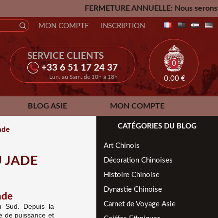
FERMETURE ANNUELLE: Nous serons fermés du Vendredi
MON COMPTE
INSCRIPTION
SERVICE CLIENTS
0
+33 6 51 17 24 37
Lun. au Sam. de 10h à 18h
0.00
€
BLOG ASIE
MON COMPTE
CATÉGORIES DU BLOG
jade
Art Chinois
U JADE
Décoration Chinoises
Histoire Chinoise
Dynastie Chinoise
ade
Carnet de Voyage Asie
u Sud. Depuis la
re de puissance et