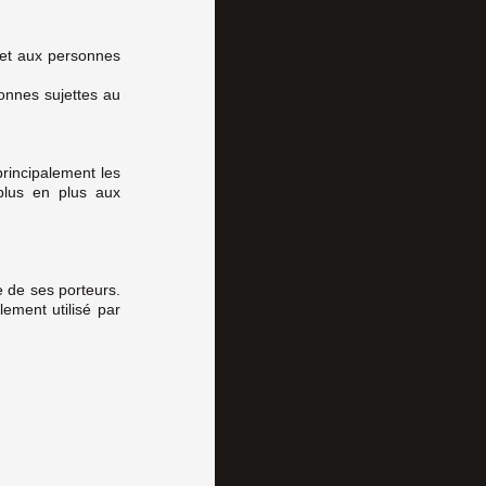
 et aux personnes
sonnes sujettes au
rincipalement les
 plus en plus aux
e de ses porteurs.
ement utilisé par