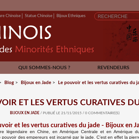
ure Chinoise
Statue Chinoise
Bijoux Ethniques
QUI SOMMES-NOUS ?
REVENDEURS
CONTACT
>
Blog
>
Bijoux en Jade
>
Le pouvoir et les vertus curatives du 
OIR ET LES VERTUS CURATIVES D
BIJOUX EN JADE
/ PUBLIÉ LE 21/11/2015
/
0 COMMENTAIRE(S)
voir et les vertus curatives du jade - Bijoux en J
rre légendaire en Chine, en Amérique Centrale et en Amérique d
le pouvoir des empereurs est incarné par le jade. C’est en effet la pier