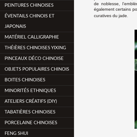
de noblesse, l’emblè
PEINTURES CHINOISES
également certains po
curatives du jade.
ÉVENTAILS CHINOIS ET
JAPONAIS
MATÉRIEL CALLIGRAPHIE
THÉIÈRES CHINOISES YIXING
PINCEAUX DÉCO CHINOISE
OBJETS POPULAIRES CHINOIS
BOITES CHINOISES
MINORITÉS ETHNIQUES
ATELIERS CRÉATIFS (DIY)
TABATIÈRES CHINOISES
PORCELAINE CHINOISES
FENG SHUI