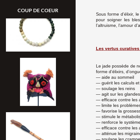
COUP DE COEUR
Sous forme d’élixir, 
pour soigner les ble
l’altruisme, l’amour d’a
Les vertus curatives
Le jade possède de nom
forme d’élixirs, d’ong
— aide au sommeil
— guérit les calculs e
— soulage les reins
— agit sur les glandes,
— efficace contre les a
— limite les problème
— favorise la grosses
— stimule le métabol
— renforce le système
— efficace contre les a
— atténue les migrain
— soulage les cramp