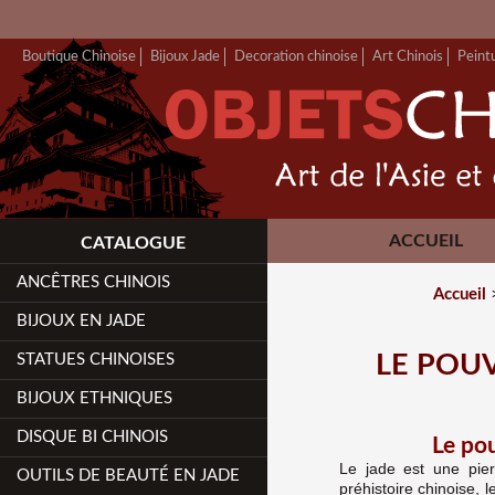
Boutique Chinoise
Bijoux Jade
Decoration chinoise
Art Chinois
Peint
ACCUEIL
CATALOGUE
ANCÊTRES CHINOIS
Accueil
BIJOUX EN JADE
STATUES CHINOISES
LE POUV
BIJOUX ETHNIQUES
DISQUE BI CHINOIS
Le pou
Le jade est une pie
OUTILS DE BEAUTÉ EN JADE
préhistoire chinoise, 