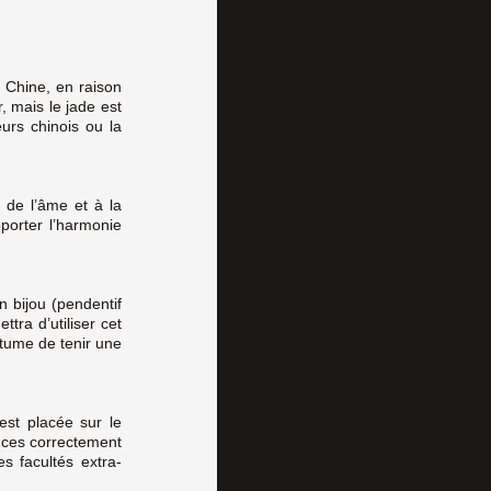
e Chine, en raison
, mais le jade est
urs chinois ou la
e de l’âme et à la
pporter l’harmonie
n bijou (pendentif
ttra d’utiliser cet
utume de tenir une
est placée sur le
nces correctement
s facultés extra-