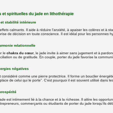
et spirituelles du jade en lithothérapie
t stabilité intérieure
ffets calmants. Il aide à réduire l’anxiété, à apaiser les colères et à sta
a prise de décision en toute conscience. Il est idéal pour les personnes
armonie relationnelle
ur le
chakra du cœur
, le jade invite à aimer sans jugement et à pardonn
ciliation ou de gratitude. En couple, porter du jade favorise la communi
nergies négatives
est considéré comme une pierre protectrice. Il forme un bouclier énergét
 place de celui qui le porte”. C’est pourquoi il est souvent utilisé dans le
prospérité
jade est intimement lié à la chance et à la richesse. Il attire les opportu
trepreneurs, commerçants ou étudiants de porter du jade lorsqu’ils déb