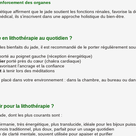
renforcement des organes
tique affirment que le jade soutient les fonctions rénales, favorise la d
dical, ils s’inscrivent dans une approche holistique du bien-être.
 en lithothérapie au quotidien ?
des bienfaits du jade, il est recommandé de le porter régulièrement so
orté au poignet gauche (réception énergétique)
ier
porté près du cœur (chakra cardiaque)
avorisant l’ancrage et la confiance
t
à tenir lors des méditations
 placé dans votre environnement : dans la chambre, au bureau ou dans 
r pour la lithothérapie ?
jade, dont les plus courants sont :
rmanie, très énergétique, plus translucide, idéale pour les bijoux puiss
nois traditionnel, plus doux, parfait pour un usage quotidien
 de clarté mentale, souvent utilisée pour apaiser et purifier