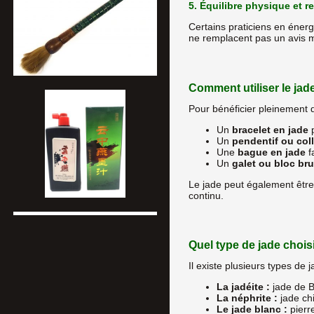
5. Équilibre physique et 
Certains praticiens en énergé
ne remplacent pas un avis mé
Comment utiliser le jade
Pour bénéficier pleinement 
Un
bracelet en jade
p
Un
pendentif ou coll
Une
bague en jade
f
Un
galet ou bloc bru
Le jade peut également être
continu.
Quel type de jade choisi
Il existe plusieurs types de 
La jadéite :
jade de Bi
La néphrite :
jade chi
Le jade blanc :
pierre