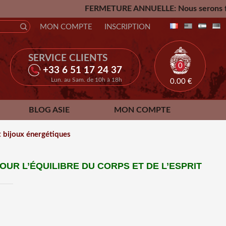
FERMETURE ANNUELLE: Nous serons fermés du Vendredi 2
MON COMPTE
INSCRIPTION
SERVICE CLIENTS
0
+33 6 51 17 24 37
Lun. au Sam. de 10h à 18h
0.00
€
BLOG ASIE
MON COMPTE
et bijoux énergétiques
OUR L’ÉQUILIBRE DU CORPS ET DE L’ESPRIT