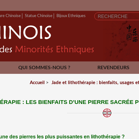
ure Chinoise
Statue Chinoise
Bijoux Ethniques
QUI SOMMES-NOUS ?
REVENDEURS
CONTACT
Accueil
>
Jade et lithothérapie : bienfaits, usages 
ÉRAPIE : LES BIENFAITS D’UNE PIERRE SACRÉE P
l’une des pierres les plus puissantes en lithothérapie ?