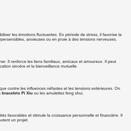
biliser les émotions fluctuantes. En période de stress, il favorise la
 hypersensibles, anxieuses ou en proie à des tensions nerveuses.
er. Il renforce les liens familiaux, amicaux et amoureux. Il peut
cation sincère et la bienveillance mutuelle.
ique contre les influences néfastes et les tensions extérieures. On
s
bracelets Pi Xiu
ou les amulettes feng shui.
nités favorables et stimule la croissance personnelle et financière. Il
utent un projet.