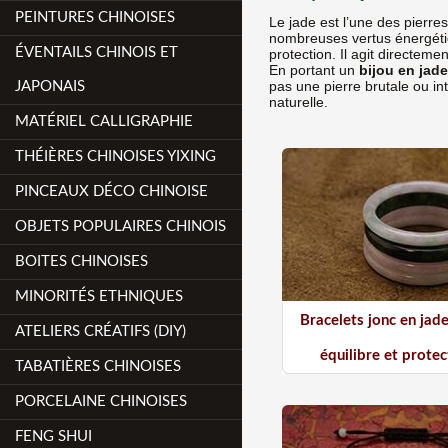
PEINTURES CHINOISES
Le jade est l’une des pierre
nombreuses vertus énergétiqu
ÉVENTAILS CHINOIS ET
protection. Il agit directeme
En portant un
bijou en jade
pas une pierre brutale ou in
JAPONAIS
naturelle.
MATÉRIEL CALLIGRAPHIE
THÉIÈRES CHINOISES YIXING
PINCEAUX DÉCO CHINOISE
OBJETS POPULAIRES CHINOIS
BOITES CHINOISES
MINORITÉS ETHNIQUES
Bracelets jonc en jade
ATELIERS CRÉATIFS (DIY)
équilibre et protec
TABATIÈRES CHINOISES
PORCELAINE CHINOISES
FENG SHUI