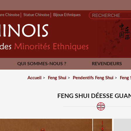
FER
ure Chinoise
Statue Chinoise
Bijoux Ethniques
QUI SOMMES-NOUS ?
REVENDEURS
CONTACT
Accueil
>
Feng Shui
>
Pendentifs Feng Shui
>
Feng 
FENG SHUI DÉESSE GUAN