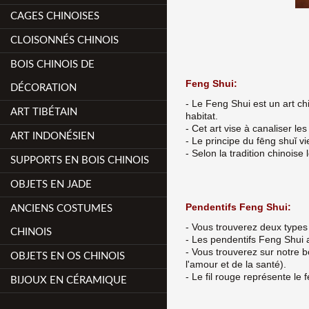
CAGES CHINOISES
CLOISONNÉS CHINOIS
BOIS CHINOIS DE
Feng Shui:
DÉCORATION
- Le Feng Shui est un art c
ART TIBÉTAIN
habitat.
- Cet art vise à canaliser l
ART INDONÉSIEN
- Le principe du fēng shuǐ 
- Selon la tradition chinoise
SUPPORTS EN BOIS CHINOIS
OBJETS EN JADE
Pendentifs Feng Shui:
ANCIENS COSTUMES
- Vous trouverez deux types 
CHINOIS
- Les pendentifs Feng Shui a
- Vous trouverez sur notre 
OBJETS EN OS CHINOIS
l'amour et de la santé).
- Le fil rouge représente le f
BIJOUX EN CÉRAMIQUE