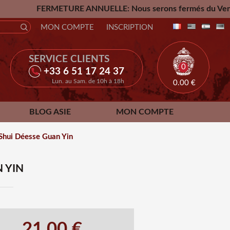
METURE ANNUELLE: Nous serons fermés du Vendredi 24 Juillet 
MON COMPTE
INSCRIPTION
SERVICE CLIENTS
0
+33 6 51 17 24 37
Lun. au Sam. de 10h à 18h
0.00
€
BLOG ASIE
MON COMPTE
Shui Déesse Guan Yin
 YIN
21.00 €