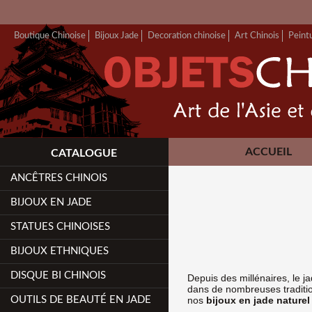
Boutique Chinoise
Bijoux Jade
Decoration chinoise
Art Chinois
Peint
ACCUEIL
CATALOGUE
ANCÊTRES CHINOIS
BIJOUX EN JADE
STATUES CHINOISES
BIJOUX ETHNIQUES
DISQUE BI CHINOIS
Depuis des millénaires, le 
dans de nombreuses tradition
OUTILS DE BEAUTÉ EN JADE
nos
bijoux en jade naturel