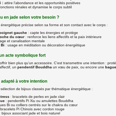
 :
attire l’abondance et les opportunités positives
fonctions rénales et dynamise le corps subtil
u en jade selon votre besoin ?
énergétique précise selon sa forme et son contact avec le corps :
 poignet gauche
: capte les énergies et protège
roche du cœur
: renforce les liens affectifs et la paix intérieure
age et canalisation mentale
 Bi
: usage en méditation ou décoration énergétique
: un acte symbolique fort
t offrir bien plus qu’un accessoire. C’est transmettre une intention : prot
ffectif, un
pendentif Bouddha
un vœu de paix, ou encore une
bague
 adapté à votre intention
sélection de bijoux classés par thématique énergétique :
stress
: bracelets de perles en jade clair
que
: pendentifs Pi Xiu ou amulettes Bouddha
ues Bi ou colliers centrés sur le chakra du cœur
 bracelets Pi Chinois avec cordon rouge
 bijoux associant jade et bois naturel