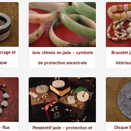
crage et
Jonc chinois en jade – symbole
Bracelet 
ique
de protection ancestrale
intérie
 flux
Disque 
Pendentif jade – protection et