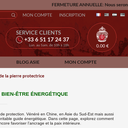
FERMETURE ANNUELLE: Nous serons fermés du Vendred
MON COMPTE
INSCRIPTION
SERVICE CLIENTS
0
+33 6 51 17 24 37
Lun. au Sam. de 10h à 18h
0.00
€
BLOG ASIE
MON COMPTE
 de la pierre protectrice
ET BIEN-ÊTRE ÉNERGÉTIQUE
de protection. Vénéré en Chine, en Asie du Sud-Est mais aussi
 véritable guide énergétique. Dans cette page, explorez comment
re favoriser l’ancrage et la paix intérieure.