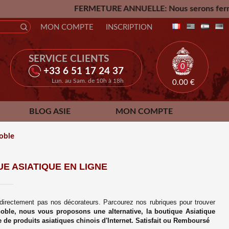
FERMETURE ANNUELLE: Nous serons fermés du Vendredi 24 Jui
MON COMPTE
INSCRIPTION
SERVICE CLIENTS
0
+33 6 51 17 24 37
Lun. au Sam. de 10h à 18h
0.00
€
BLOG ASIE
MON COMPTE
noble
E ASIATIQUE EN LIGNE
 directement pas nos décorateurs. Parcourez nos rubriques pour trouver
oble, nous vous proposons une alternative, la boutique Asiatique
e de produits asiatiques chinois d'Internet. Satisfait ou Remboursé