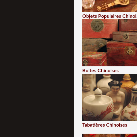
Objets Populaires Chinoi
Boites Chinoises
Tabatières Chinoises