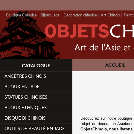
Boutique Chinoise
Bijoux Jade
Decoration chinoise
Art Chinois
Peint
ACCUEIL
CATALOGUE
ANCÊTRES CHINOIS
BIJOUX EN JADE
STATUES CHINOISES
BIJOUX ETHNIQUES
DISQUE BI CHINOIS
Découvrez sur notre boutique 
l'objet de décoration Asiatiqu
OUTILS DE BEAUTÉ EN JADE
ObjetsChinois, n
ous livrons 