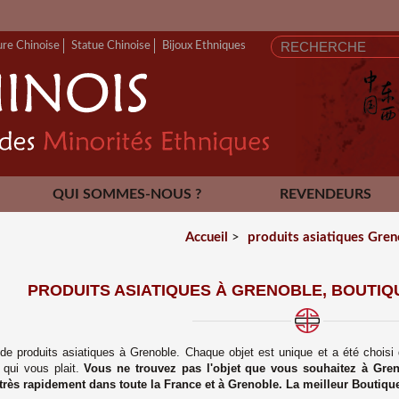
ure Chinoise
Statue Chinoise
Bijoux Ethniques
QUI SOMMES-NOUS ?
REVENDEURS
CONTACT
Accueil
>
produits asiatiques Gre
PRODUITS ASIATIQUES À GRENOBLE, BOUTIQU
de produits asiatiques à Grenoble. Chaque objet est unique et a été choisi
e qui vous plait.
Vous ne trouvez pas l'objet que vous souhaitez à
Gren
très rapidement dans toute la France et à
Grenoble
. La meilleur Boutiqu