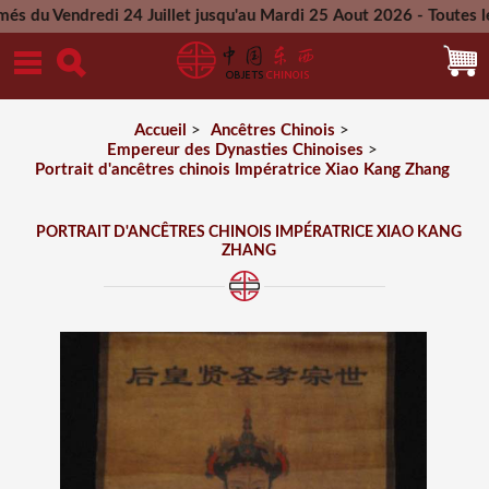
redi 24 Juillet jusqu'au Mardi 25 Aout 2026 - Toutes les comm
Mercredi 26 Aout 2026
Accueil
>
Ancêtres Chinois
>
Empereur des Dynasties Chinoises
>
Portrait d'ancêtres chinois Impératrice Xiao Kang Zhang
PORTRAIT D'ANCÊTRES CHINOIS IMPÉRATRICE XIAO KANG
ZHANG