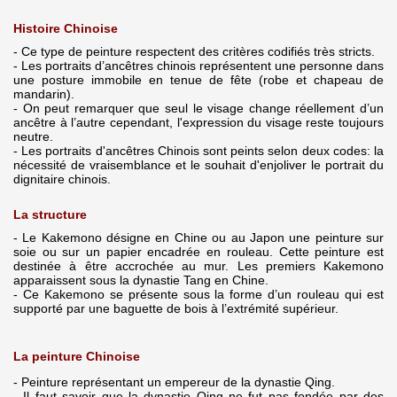
Histoire Chinoise
- Ce type de peinture respectent des critères codifiés très stricts.
- Les portraits d’ancêtres chinois représentent une personne dans
une posture immobile en tenue de fête (robe et chapeau de
mandarin).
- On peut remarquer que seul le visage change réellement d’un
ancêtre à l’autre cependant, l'expression du visage reste toujours
neutre.
- Les portraits d'ancêtres Chinois sont peints selon deux codes: la
nécessité de vraisemblance et le souhait d'enjoliver le portrait du
dignitaire chinois.
La structure
- Le Kakemono désigne en Chine ou au Japon une peinture sur
soie ou sur un papier encadrée en rouleau. Cette peinture est
destinée à être accrochée au mur. Les premiers Kakemono
apparaissent sous la dynastie Tang en Chine.
- Ce Kakemono se présente sous la forme d’un rouleau qui est
supporté par une baguette de bois à l’extrémité supérieur.
La peinture Chinoise
- Peinture représentant un empereur de la dynastie Qing.
- Il faut savoir que la dynastie Qing ne fut pas fondée par des