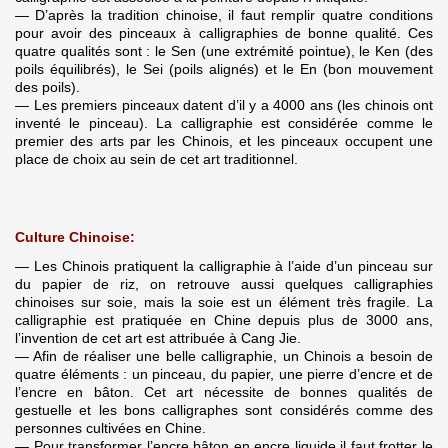
— D’après la tradition chinoise, il faut remplir quatre conditions
pour avoir des pinceaux à calligraphies de bonne qualité. Ces
quatre qualités sont :
le Sen (une extrémité pointue), le Ken (des
poils équilibrés), le Sei (poils alignés) et le En (bon mouvement
des poils).
— Les premiers pinceaux datent d’il y a 4000 ans (les chinois ont
inventé le pinceau). La calligraphie est considérée comme le
premier des arts par les Chinois, et les pinceaux occupent une
place de choix au sein de cet art traditionnel.
Culture Chinoise:
— Les Chinois pratiquent la calligraphie à l’aide d’un pinceau sur
du papier de riz, on retrouve aussi quelques calligraphies
chinoises sur soie, mais la soie est un élément très fragile. La
calligraphie est pratiquée en Chine depuis plus de 3000 ans,
l’invention de cet art est attribuée à Cang Jie.
— Afin de réaliser une belle calligraphie, un Chinois a besoin de
quatre éléments : un pinceau, du papier, une pierre d’encre et de
l’encre en bâton. Cet art nécessite de bonnes qualités de
gestuelle et les bons calligraphes sont considérés comme des
personnes cultivées en Chine.
— Pour transformer l’encre bâton en encre liquide il faut frotter le