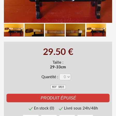
29.50 €
Taille :
29-33cm
Quantité :
REF: SR05
En stock (0)
Livré sous 24h/48h