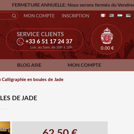
RE ANNUELLE: Nous serons fermés du Vendredi 24 Juillet jusq
MON COMPTE
INSCRIPTION
SERVICE CLIENTS
0
+33 6 51 17 24 37
Lun. au Sam. de 10h à 18h
0.00
€
BLOG ASIE
MON COMPTE
 Calligraphie en boules de Jade
LES DE JADE
62.50 €