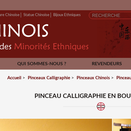
FERMETU
ure Chinoise
Statue Chinoise
Bijoux Ethniques
QUI SOMMES-NOUS ?
REVENDEURS
CONTACT
Accueil
>
Pinceaux Calligraphie
>
Pinceaux Chinois
>
Pinceau
PINCEAU CALLIGRAPHIE EN BOU