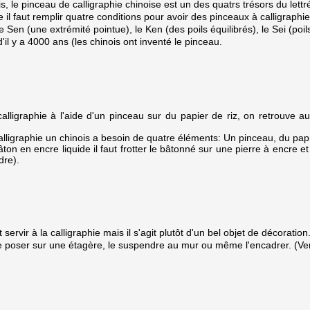
s, le pinceau de calligraphie chinoise est un des quatrs trésors du lettré
se il faut remplir quatre conditions pour avoir des pinceaux à calligraphi
e Sen (une extrémité pointue), le Ken (des poils équilibrés), le Sei (po
'il y a 4000 ans (les chinois ont inventé le pinceau.
calligraphie à l'aide d'un pinceau sur du papier de riz, on retrouve a
 calligraphie un chinois a besoin de quatre éléments: Un pinceau, du papi
ton en encre liquide il faut frotter le bâtonné sur une pierre à encre et r
dre).
servir à la calligraphie mais il s'agit plutôt d'un bel objet de décoration
 poser sur une étagère, le suspendre au mur ou même l'encadrer. (Ve