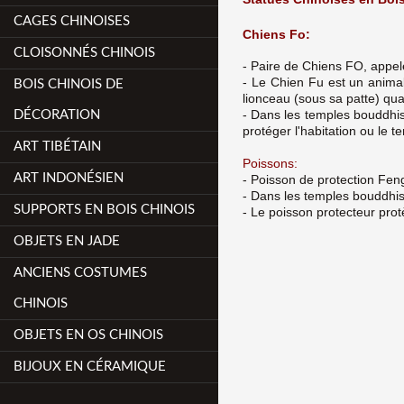
CAGES CHINOISES
Chiens Fo:
CLOISONNÉS CHINOIS
- Paire de Chiens FO, appel
- Le Chien Fu est un animal
BOIS CHINOIS DE
lionceau (sous sa patte) qua
- Dans les temples bouddhist
DÉCORATION
protéger l'habitation ou le t
ART TIBÉTAIN
Poissons:
ART INDONÉSIEN
- Poisson de protection Fen
- Dans les temples bouddhist
SUPPORTS EN BOIS CHINOIS
- Le poisson protecteur protèg
OBJETS EN JADE
ANCIENS COSTUMES
CHINOIS
OBJETS EN OS CHINOIS
BIJOUX EN CÉRAMIQUE