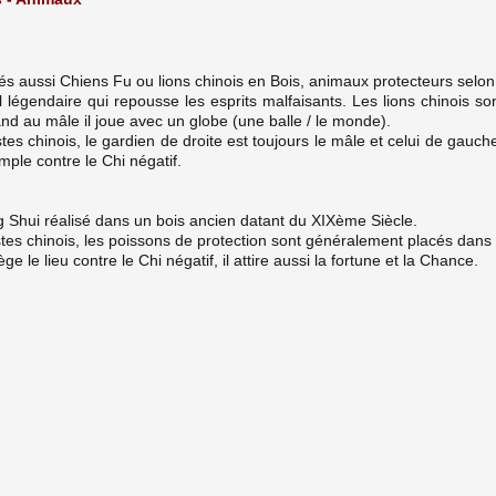
és aussi Chiens Fu ou lions chinois en Bois, animaux protecteurs selon
 légendaire qui repousse les esprits malfaisants. Les lions chinois s
nd au mâle il joue avec un globe (une balle / le monde).
es chinois, le gardien de droite est toujours le mâle et celui de gauche
emple contre le Chi négatif.
g Shui réalisé dans un bois ancien datant du XIXème Siècle.
es chinois, les poissons de protection sont généralement placés dans u
e le lieu contre le Chi négatif, il attire aussi la fortune et la Chance.