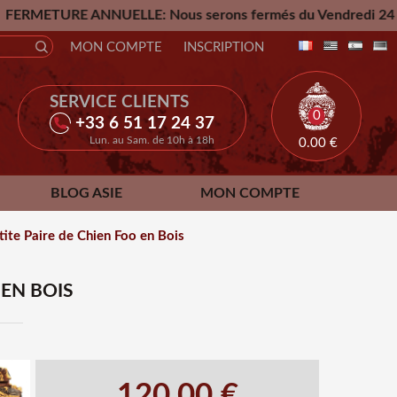
ANNUELLE: Nous serons fermés du Vendredi 24 Juillet jusqu'a
MON COMPTE
INSCRIPTION
SERVICE CLIENTS
0
+33 6 51 17 24 37
Lun. au Sam. de 10h à 18h
0.00
€
BLOG ASIE
MON COMPTE
tite Paire de Chien Foo en Bois
 EN BOIS
120.00 €