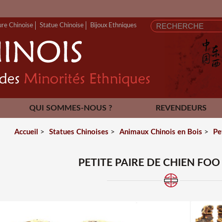
FERMETURE 
ure Chinoise
Statue Chinoise
Bijoux Ethniques
QUI SOMMES-NOUS ?
REVENDEURS
CONTACT
Accueil
>
Statues Chinoises
>
Animaux Chinois en Bois
>
Pe
PETITE PAIRE DE CHIEN FOO