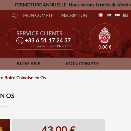
URE ANNUELLE: Nous serons fermés du Vendredi 24 Juillet ju
MON COMPTE
INSCRIPTION
SERVICE CLIENTS
0
+33 6 51 17 24 37
Lun. au Sam. de 10h à 18h
0.00
€
BLOG ASIE
MON COMPTE
te Boite Chinoise en Os
EN OS
43.00 €