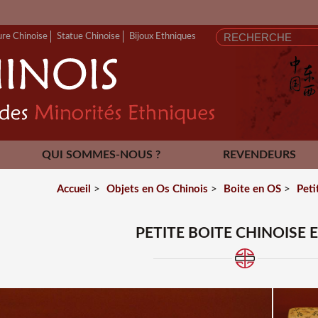
FERMET
ure Chinoise
Statue Chinoise
Bijoux Ethniques
QUI SOMMES-NOUS ?
REVENDEURS
CONTACT
Accueil
>
Objets en Os Chinois
>
Boite en OS
>
Peti
PETITE BOITE CHINOISE 