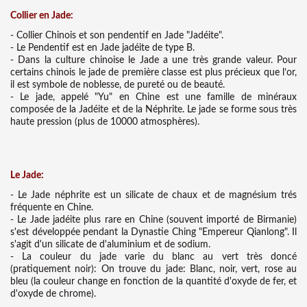
Collier en Jade:
- Collier Chinois et son pendentif en Jade "Jadéite".
- Le Pendentif est en Jade jadéite de type B.
- Dans la culture chinoise le Jade a une très grande valeur. Pour
certains chinois le jade de première classe est plus précieux que l’or,
il est symbole de noblesse, de pureté ou de beauté.
- Le jade, appelé "Yu" en Chine est une famille de minéraux
composée de la Jadéite et de la Néphrite. Le jade se forme sous très
haute pression (plus de 10000 atmosphères).
Le Jade:
- Le Jade néphrite est un silicate de chaux et de magnésium trés
fréquente en Chine.
- Le Jade jadéite plus rare en Chine (souvent importé de Birmanie)
s'est développée pendant la Dynastie Ching "Empereur Qianlong". Il
s'agit d'un silicate de d'aluminium et de sodium.
- La couleur du jade varie du blanc au vert très doncé
(pratiquement noir): On trouve du jade: Blanc, noir, vert, rose au
bleu (la couleur change en fonction de la quantité d'oxyde de fer, et
d'oxyde de chrome).