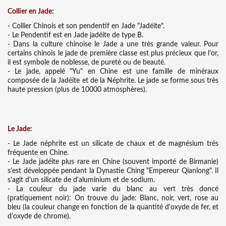
Collier en Jade:
- Collier Chinois et son pendentif en Jade "Jadéite".
- Le Pendentif est en Jade jadéite de type B.
- Dans la culture chinoise le Jade a une très grande valeur. Pour
certains chinois le jade de première classe est plus précieux que l’or,
il est symbole de noblesse, de pureté ou de beauté.
- Le jade, appelé "Yu" en Chine est une famille de minéraux
composée de la Jadéite et de la Néphrite. Le jade se forme sous très
haute pression (plus de 10000 atmosphères).
Le Jade:
- Le Jade néphrite est un silicate de chaux et de magnésium trés
fréquente en Chine.
- Le Jade jadéite plus rare en Chine (souvent importé de Birmanie)
s'est développée pendant la Dynastie Ching "Empereur Qianlong". Il
s'agit d'un silicate de d'aluminium et de sodium.
- La couleur du jade varie du blanc au vert très doncé
(pratiquement noir): On trouve du jade: Blanc, noir, vert, rose au
bleu (la couleur change en fonction de la quantité d'oxyde de fer, et
d'oxyde de chrome).