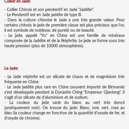
Collier en Jade:
- Collier Chinois et son pendentif en Jade "Jadéite".
- Le Pendentif est en Jade jadéite de type B.
- Dans la culture chinoise le Jade a une très grande valeur. Pour
certains chinois le jade de première classe est plus précieux que l’or,
il est symbole de noblesse, de pureté ou de beauté.
- Le jade, appelé "Yu" en Chine est une famille de minéraux
composée de la Jadéite et de la Néphrite. Le jade se forme sous très
haute pression (plus de 10000 atmosphères).
Le Jade:
- Le Jade néphrite est un silicate de chaux et de magnésium trés
fréquente en Chine.
- Le Jade jadéite plus rare en Chine (souvent importé de Birmanie)
s'est développée pendant la Dynastie Ching "Empereur Qianlong". Il
s'agit d'un silicate de d'aluminium et de sodium.
- La couleur du jade varie du blanc au vert très doncé
(pratiquement noir): On trouve du jade: Blanc, noir, vert, rose au
bleu (la couleur change en fonction de la quantité d'oxyde de fer, et
d'oxyde de chrome).