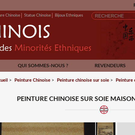
FERMETURE ANNU
ure Chinoise
Statue Chinoise
Bijoux Ethniques
QUI SOMMES-NOUS ?
REVENDEURS
CONTACT
ueil
>
Peinture Chinoise
>
Peinture chinoise sur soie
>
Peinture 
PEINTURE CHINOISE SUR SOIE MAISO