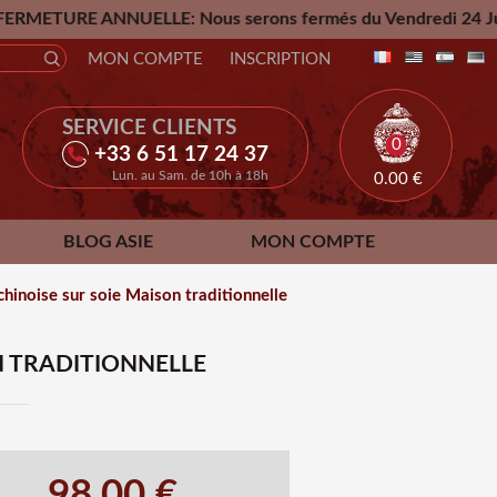
ELLE: Nous serons fermés du Vendredi 24 Juillet jusqu'au Ma
MON COMPTE
INSCRIPTION
SERVICE CLIENTS
0
+33 6 51 17 24 37
Lun. au Sam. de 10h à 18h
0.00
€
BLOG ASIE
MON COMPTE
chinoise sur soie Maison traditionnelle
N TRADITIONNELLE
98.00 €