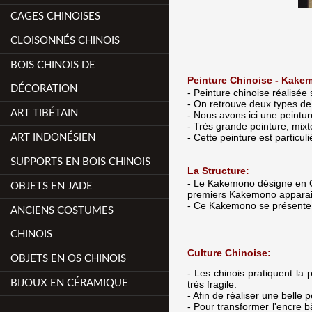
CAGES CHINOISES
CLOISONNÉS CHINOIS
BOIS CHINOIS DE
Peinture Chinoise - Kake
DÉCORATION
- Peinture chinoise réalisée 
- On retrouve deux types de 
ART TIBÉTAIN
- Nous avons ici une peintu
- Très grande peinture, mixt
- Cette peinture est particul
ART INDONÉSIEN
SUPPORTS EN BOIS CHINOIS
La Structure:
- Le Kakemono désigne en Ch
OBJETS EN JADE
premiers Kakemono apparais
- Ce Kakemono se présente s
ANCIENS COSTUMES
CHINOIS
Culture Chinoise:
OBJETS EN OS CHINOIS
- Les chinois pratiquent la 
BIJOUX EN CÉRAMIQUE
très fragile.
- Afin de réaliser une belle
- Pour transformer l'encre bâ