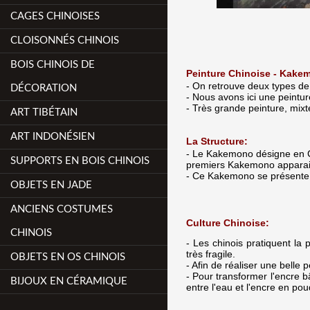
CAGES CHINOISES
CLOISONNÉS CHINOIS
BOIS CHINOIS DE
Peinture Chinoise - Kake
- On retrouve deux types de 
DÉCORATION
- Nous avons ici une peintu
- Très grande peinture, mixt
ART TIBÉTAIN
ART INDONÉSIEN
La Structure:
- Le Kakemono désigne en Ch
SUPPORTS EN BOIS CHINOIS
premiers Kakemono apparais
- Ce Kakemono se présente s
OBJETS EN JADE
ANCIENS COSTUMES
Culture Chinoise:
CHINOIS
- Les chinois pratiquent la 
très fragile.
OBJETS EN OS CHINOIS
- Afin de réaliser une belle
- Pour transformer l'encre bâ
BIJOUX EN CÉRAMIQUE
entre l'eau et l'encre en pou