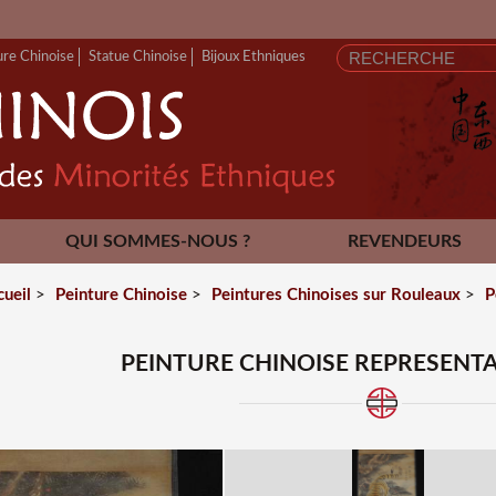
FERMET
ure Chinoise
Statue Chinoise
Bijoux Ethniques
QUI SOMMES-NOUS ?
REVENDEURS
CONTACT
cueil
>
Peinture Chinoise
>
Peintures Chinoises sur Rouleaux
>
P
PEINTURE CHINOISE REPRESENTA