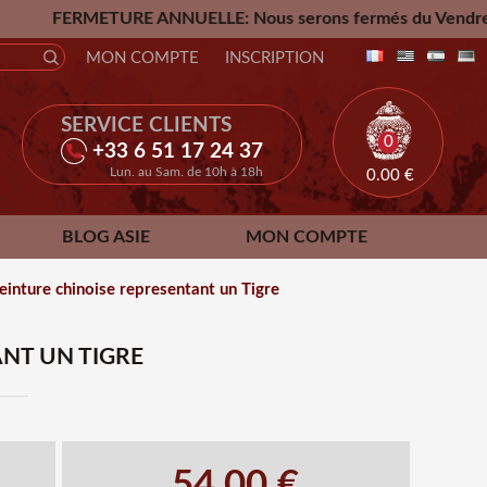
URE ANNUELLE: Nous serons fermés du Vendredi 24 Juillet ju
MON COMPTE
INSCRIPTION
SERVICE CLIENTS
0
+33 6 51 17 24 37
Lun. au Sam. de 10h à 18h
0.00
€
BLOG ASIE
MON COMPTE
einture chinoise representant un Tigre
NT UN TIGRE
54.00 €