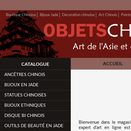
FERMETURE 
Boutique Chinoise
Bijoux Jade
Decoration chinoise
Art Chinois
Peint
ACCUEIL
CATALOGUE
ANCÊTRES CHINOIS
BIJOUX EN JADE
STATUES CHINOISES
BIJOUX ETHNIQUES
DISQUE BI CHINOIS
Bienvenue dans
le magas
OUTILS DE BEAUTÉ EN JADE
expert d’art en ligne es