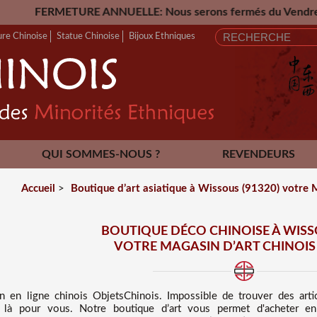
ANNUELLE: Nous serons fermés du Vendredi 24 Juillet jusqu'
ure Chinoise
Statue Chinoise
Bijoux Ethniques
QUI SOMMES-NOUS ?
REVENDEURS
CONTACT
Accueil
>
Boutique d’art asiatique à Wissous (91320) votre M
BOUTIQUE DÉCO CHINOISE À WISSO
VOTRE MAGASIN D’ART CHINOIS 
in en ligne chinois
ObjetsChinois. Impossible de trouver des
art
t là pour vous. Notre boutique d’art vous permet d'acheter en