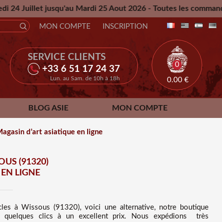
au Mardi 25 Aout 2026 - Toutes les commandes passées pendan
MON COMPTE
INSCRIPTION
SERVICE CLIENTS
0
+33 6 51 17 24 37
Lun. au Sam. de 10h à 18h
0.00
€
BLOG ASIE
MON COMPTE
agasin d’art asiatique en ligne
US (91320)
EN LIGNE
icles à Wissous (91320), voici une alternative, notre boutique
 quelques clics à un excellent prix
. Nous
expédions très