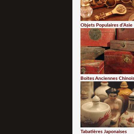
Objets Populaires d’Asie
Boites Anciennes Chinoi
Tabatières Japonaises