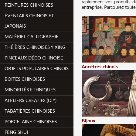
rapidement vos produits d
PEINTURES CHINOISES
entreprise. Parcourez toute
ÉVENTAILS CHINOIS ET
JAPONAIS
MATÉRIEL CALLIGRAPHIE
THÉIÈRES CHINOISES YIXING
PINCEAUX DÉCO CHINOISE
Ancêtres chinois
OBJETS POPULAIRES CHINOIS
BOITES CHINOISES
MINORITÉS ETHNIQUES
ATELIERS CRÉATIFS (DIY)
TABATIÈRES CHINOISES
Bijoux
PORCELAINE CHINOISES
FENG SHUI