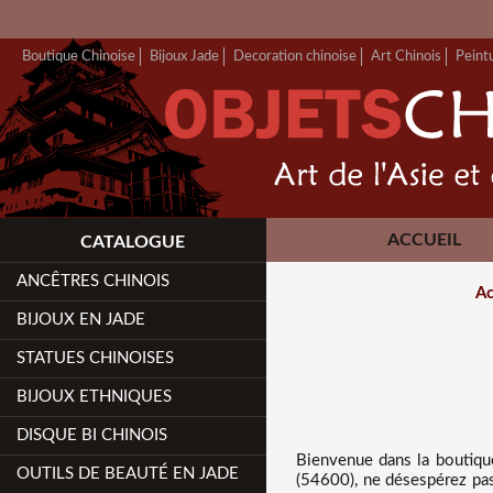
Boutique Chinoise
Bijoux Jade
Decoration chinoise
Art Chinois
Peint
ACCUEIL
CATALOGUE
ANCÊTRES CHINOIS
Ac
BIJOUX EN JADE
STATUES CHINOISES
BIJOUX ETHNIQUES
DISQUE BI CHINOIS
Bienvenue dans
la boutiqu
OUTILS DE BEAUTÉ EN JADE
(54600), ne désespérez pas