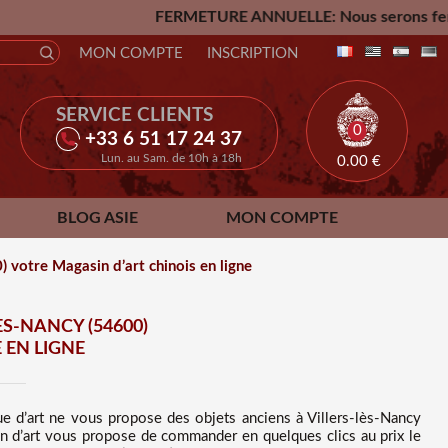
FERMETURE ANNUELLE: Nous serons fermés du Vendredi 24 J
MON COMPTE
INSCRIPTION
SERVICE CLIENTS
0
+33 6 51 17 24 37
Lun. au Sam. de 10h à 18h
0.00
€
BLOG ASIE
MON COMPTE
) votre Magasin d’art chinois en ligne
ÈS-NANCY (54600)
 EN LIGNE
ue d’art ne vous propose des
objets anciens à Villers-lès-Nancy
in d’art vous propose de commander en quelques clics au prix le