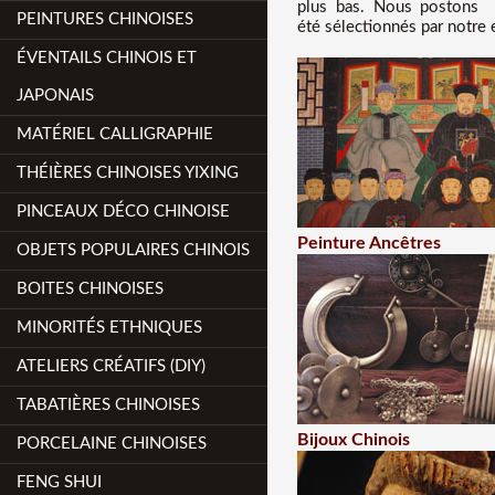
plus bas
. Nous
postons t
PEINTURES CHINOISES
été sélectionnés par notre 
ÉVENTAILS CHINOIS ET
JAPONAIS
MATÉRIEL CALLIGRAPHIE
THÉIÈRES CHINOISES YIXING
PINCEAUX DÉCO CHINOISE
Peinture Ancêtres
OBJETS POPULAIRES CHINOIS
BOITES CHINOISES
MINORITÉS ETHNIQUES
ATELIERS CRÉATIFS (DIY)
TABATIÈRES CHINOISES
Bijoux Chinois
PORCELAINE CHINOISES
FENG SHUI