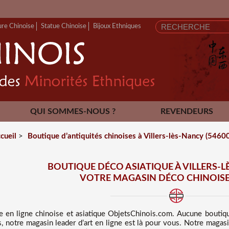
ure Chinoise
Statue Chinoise
Bijoux Ethniques
QUI SOMMES-NOUS ?
REVENDEURS
CONTACT
cueil
>
Boutique d’antiquités chinoises à Villers-lès-Nancy (54600
BOUTIQUE DÉCO ASIATIQUE À VILLERS-L
VOTRE MAGASIN DÉCO CHINOISE
e en ligne chinoise et asiatique
ObjetsChinois.com. Aucune boutiq
, notre magasin leader d’art en ligne est là pour vous. Notre magas