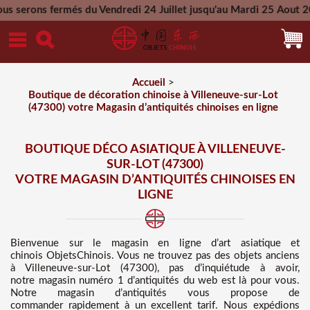
és du Vendredi 24 Juillet jusqu'au Mardi 25 Aout 2026 - Toute
Mercredi 26 Aout 2026
Accueil
>
Boutique de décoration chinoise à Villeneuve-sur-Lot
(47300) votre Magasin d’antiquités chinoises en ligne
BOUTIQUE DÉCO ASIATIQUE À VILLENEUVE-
SUR-LOT (47300)
VOTRE MAGASIN D’ANTIQUITÉS CHINOISES EN
LIGNE
Bienvenue sur
le magasin en ligne d’art asiatique et
chinois
ObjetsChinois. Vous ne trouvez pas des
objets anciens
à Villeneuve-sur-Lot (47300), pas d’inquiétude à avoir,
notre magasin numéro 1 d’antiquités du web est là pour vous.
Notre magasin d’antiquités vous propose de
commander rapidement à un excellent tarif
. Nous
expédions