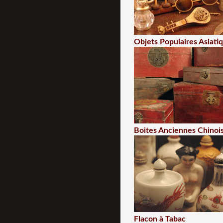
Objets Populaires Asiati
Boites Anciennes Chinoi
Flacon à Tabac