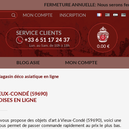
FERMETURE ANNUELLE: Nous serons fermés du Vendredi 24 Ju
MON COMPTE
INSCRIPTION
SERVICE CLIENTS
0
+33 6 51 17 24 37
Lun. au Sam. de 10h à 18h
0.00
€
BLOG ASIE
MON COMPTE
gasin déco asiatique en ligne
EUX-CONDÉ (59690)
ISES EN LIGNE
 vous propose des
objets d’art à Vieux-Condé (59690), voici une
t vous permet de passer commande rapidement au prix le plus bas
.