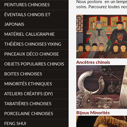
Nous
postons en un temps 
PEINTURES CHINOISES
soins. Parcourez toutes nos
ÉVENTAILS CHINOIS ET
JAPONAIS
MATÉRIEL CALLIGRAPHIE
THÉIÈRES CHINOISES YIXING
PINCEAUX DÉCO CHINOISE
Ancêtres chinois
OBJETS POPULAIRES CHINOIS
BOITES CHINOISES
MINORITÉS ETHNIQUES
ATELIERS CRÉATIFS (DIY)
TABATIÈRES CHINOISES
Bijoux Minorités
PORCELAINE CHINOISES
FENG SHUI