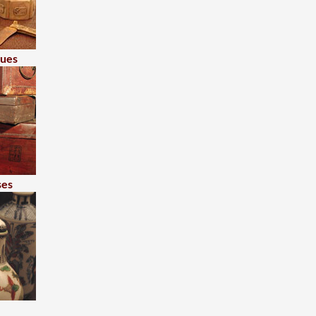
ques
ses