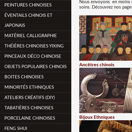
Nous
envoyons en moins de
PEINTURES CHINOISES
soins. Découvrez nos pages 
ÉVENTAILS CHINOIS ET
JAPONAIS
MATÉRIEL CALLIGRAPHIE
THÉIÈRES CHINOISES YIXING
PINCEAUX DÉCO CHINOISE
Ancêtres chinois
OBJETS POPULAIRES CHINOIS
BOITES CHINOISES
MINORITÉS ETHNIQUES
ATELIERS CRÉATIFS (DIY)
TABATIÈRES CHINOISES
Bijoux Ethniques
PORCELAINE CHINOISES
FENG SHUI