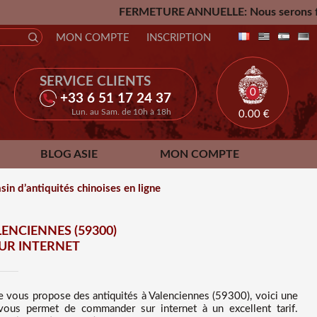
FERMETURE ANNUELLE: Nous serons fermés du Vendredi 24
MON COMPTE
INSCRIPTION
SERVICE CLIENTS
0
+33 6 51 17 24 37
Lun. au Sam. de 10h à 18h
0.00
€
BLOG ASIE
MON COMPTE
in d’antiquités chinoises en ligne
ENCIENNES (59300)
UR INTERNET
ne vous propose des
antiquités à Valenciennes (59300), voici une
vous permet de commander sur internet à un excellent tarif
.