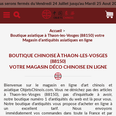
s du Vendredi 24 Juillet jusqu'au Mardi 25 Aout 2026 - Toutes
Mercredi 26 Aout 2026
Accueil
>
Boutique asiatique à Thaon-les-Vosges (88150) votre
Magasin d’antiquités asiatiques en ligne
BOUTIQUE CHINOISE À THAON-LES-VOSGES
(88150)
VOTRE MAGASIN DÉCO CHINOISE EN LIGNE
Bienvenue sur
le magasin en ligne d’art chinois et
asiatique
ObjetsChinois.com. Vous ne dénichez pas des
articles
à Thaon-les-Vosges (88150), pas d’inquiétude à avoir,
notre boutique numéro 1 d’antiquités du web est là pour vous.
Notre boutique d’antiquités vous propose d'acheter en ligne à
un excellent tarif
. Nous
envoyons
immédiatement vos commandes dans toute la France et par