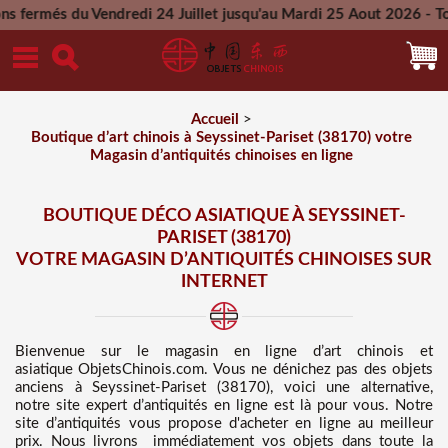
ndredi 24 Juillet jusqu'au Mardi 25 Aout 2026 - Toutes les co
Mercredi 26 Aout 2026
Accueil
>
Boutique d’art chinois à Seyssinet-Pariset (38170) votre
Magasin d’antiquités chinoises en ligne
BOUTIQUE DÉCO ASIATIQUE À SEYSSINET-
PARISET (38170)
VOTRE MAGASIN D’ANTIQUITÉS CHINOISES SUR
INTERNET
Bienvenue sur
le magasin en ligne d’art chinois et
asiatique
ObjetsChinois.com. Vous ne dénichez pas des
objets
anciens à Seyssinet-Pariset (38170), voici une alternative,
notre site expert d’antiquités en ligne est là pour vous. Notre
site d’antiquités vous propose d'acheter en ligne au meilleur
prix
. Nous
livrons immédiatement vos objets dans toute la