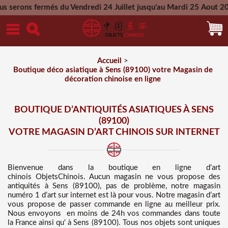
s du Vendredi 24 Juillet jusqu'au Mardi 25 Aout 2026 - Toutes
Mercredi 26 Aout 2026
Accueil
>
Boutique déco asiatique à Sens (89100) votre Magasin de
décoration chinoise en ligne
BOUTIQUE D’ANTIQUITÉS ASIATIQUES À SENS
(89100)
VOTRE MAGASIN D’ART CHINOIS SUR INTERNET
Bienvenue dans
la boutique en ligne d’art
chinois
ObjetsChinois. Aucun magasin ne vous propose des
antiquités à Sens (89100), pas de problème, notre magasin
numéro 1 d’art sur internet est là pour vous. Notre magasin d’art
vous propose de passer commande en ligne au meilleur prix
.
Nous
envoyons en moins de 24h vos commandes dans toute
la France ainsi qu' à Sens (89100). Tous nos objets sont uniques