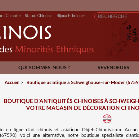
ure Chinoise
Statue Chinoise
Bijoux Ethniques
QUI SOMMES-NOUS ?
REVENDEURS
CONTACT
Accueil
>
Boutique asiatique à Schweighouse-sur-Moder (67590
BOUTIQUE D’ANTIQUITÉS CHINOISES À SCHWEIG
VOTRE MAGASIN DE DÉCORATION CHINOI
in en ligne d’art chinois et asiatique
ObjetsChinois.com. Aucun
7590), voici une alternative, notre boutique spécialiste d’ant