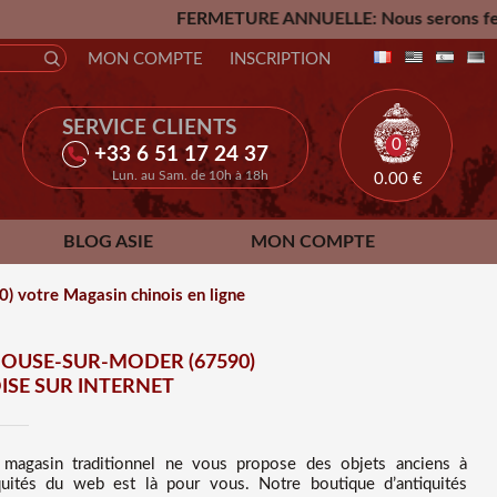
FERMETURE ANNUELLE: Nous serons fermés du Vendredi 24 
MON COMPTE
INSCRIPTION
SERVICE CLIENTS
0
+33 6 51 17 24 37
Lun. au Sam. de 10h à 18h
0.00
€
BLOG ASIE
MON COMPTE
) votre Magasin chinois en ligne
HOUSE-SUR-MODER (67590)
SE SUR INTERNET
 magasin traditionnel ne vous propose des
objets anciens à
iquités du web est là pour vous. Notre boutique d’antiquités