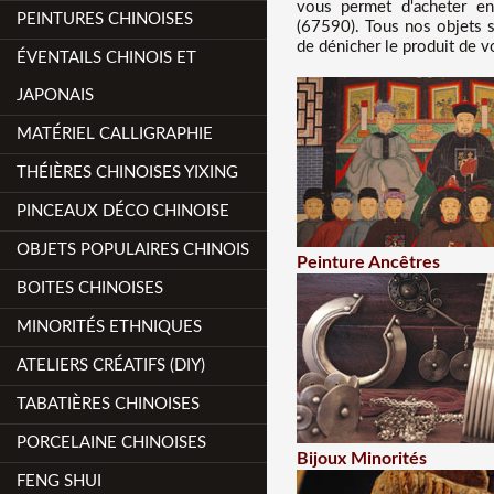
vous permet d'acheter en 
PEINTURES CHINOISES
(67590). Tous nos objets s
de dénicher le produit de v
ÉVENTAILS CHINOIS ET
JAPONAIS
MATÉRIEL CALLIGRAPHIE
THÉIÈRES CHINOISES YIXING
PINCEAUX DÉCO CHINOISE
OBJETS POPULAIRES CHINOIS
Peinture Ancêtres
BOITES CHINOISES
MINORITÉS ETHNIQUES
ATELIERS CRÉATIFS (DIY)
TABATIÈRES CHINOISES
PORCELAINE CHINOISES
Bijoux Minorités
FENG SHUI