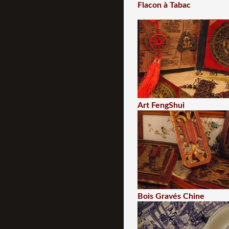
Flacon à Tabac
Art FengShui
Bois Gravés Chine