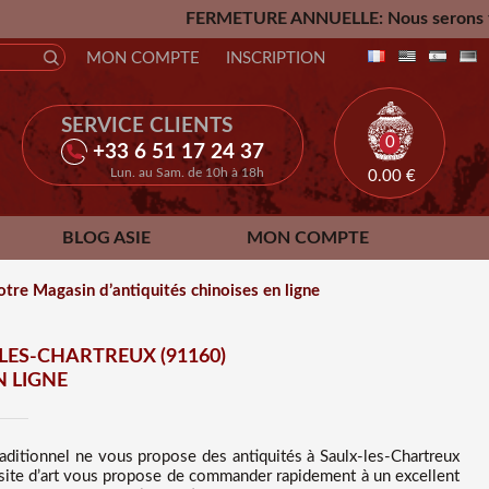
FERMETURE ANNUELLE: Nous serons fermés du Vendredi 2
MON COMPTE
INSCRIPTION
SERVICE CLIENTS
0
+33 6 51 17 24 37
Lun. au Sam. de 10h à 18h
0.00
€
BLOG ASIE
MON COMPTE
otre Magasin d’antiquités chinoises en ligne
LES-CHARTREUX (91160)
N LIGNE
raditionnel ne vous propose des
antiquités à Saulx-les-Chartreux
re site d’art vous propose de commander rapidement à un excellent