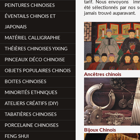
tarif
. Nous
envoyons imméd
PEINTURES CHINOISES
été sélectionnés par nos s
jamais trouvé auparavant.
ÉVENTAILS CHINOIS ET
JAPONAIS
MATÉRIEL CALLIGRAPHIE
THÉIÈRES CHINOISES YIXING
PINCEAUX DÉCO CHINOISE
OBJETS POPULAIRES CHINOIS
Ancêtres chinois
BOITES CHINOISES
MINORITÉS ETHNIQUES
ATELIERS CRÉATIFS (DIY)
TABATIÈRES CHINOISES
PORCELAINE CHINOISES
Bijoux Chinois
FENG SHUI