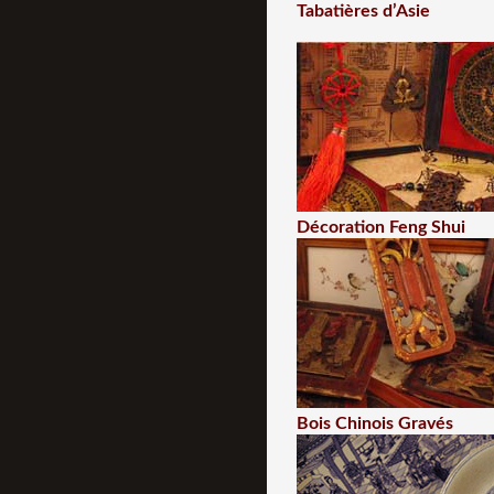
Tabatières d’Asie
Décoration Feng Shui
Bois Chinois Gravés