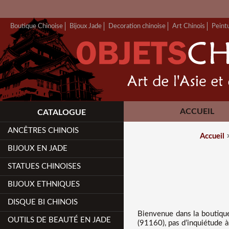
Boutique Chinoise
Bijoux Jade
Decoration chinoise
Art Chinois
Peint
ACCUEIL
CATALOGUE
ANCÊTRES CHINOIS
Accueil
BIJOUX EN JADE
STATUES CHINOISES
BIJOUX ETHNIQUES
DISQUE BI CHINOIS
Bienvenue dans
la boutiqu
OUTILS DE BEAUTÉ EN JADE
(91160), pas d’inquiétude à