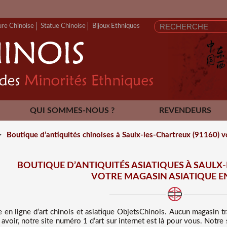
ure Chinoise
Statue Chinoise
Bijoux Ethniques
QUI SOMMES-NOUS ?
REVENDEURS
CONTACT
>
Boutique d’antiquités chinoises à Saulx-les-Chartreux (91160) v
BOUTIQUE D’ANTIQUITÉS ASIATIQUES À SAULX-
VOTRE MAGASIN ASIATIQUE E
e en ligne d’art chinois et asiatique
ObjetsChinois. Aucun magasin t
 avoir, notre site numéro 1 d’art sur internet est là pour vous. Not