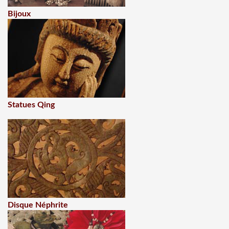
Bijoux
Statues Qing
Disque Néphrite