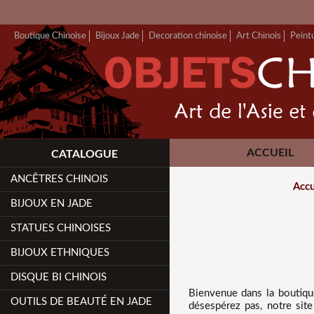
Boutique Chinoise
Bijoux Jade
Decoration chinoise
Art Chinois
Peint
ACCUEIL
CATALOGUE
ANCÊTRES CHINOIS
Accu
BIJOUX EN JADE
STATUES CHINOISES
BIJOUX ETHNIQUES
DISQUE BI CHINOIS
Bienvenue dans
la boutiqu
OUTILS DE BEAUTÉ EN JADE
désespérez pas, notre site