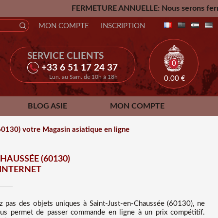
FERMETURE ANNUELLE: Nous serons fermés du Vendredi 24 Ju
MON COMPTE
INSCRIPTION
SERVICE CLIENTS
0
+33 6 51 17 24 37
Lun. au Sam. de 10h à 18h
0.00
€
BLOG ASIE
MON COMPTE
60130) votre Magasin asiatique en ligne
HAUSSÉE (60130)
 INTERNET
ez pas des
objets uniques à Saint-Just-en-Chaussée (60130), ne
t vous permet de passer commande en ligne à un prix compétitif
.