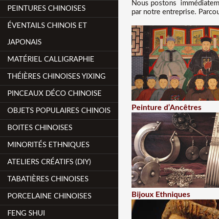
Nous
postons immédiatemen
PEINTURES CHINOISES
par notre entreprise. Parco
ÉVENTAILS CHINOIS ET
JAPONAIS
MATÉRIEL CALLIGRAPHIE
THÉIÈRES CHINOISES YIXING
PINCEAUX DÉCO CHINOISE
Peinture d’Ancêtres
OBJETS POPULAIRES CHINOIS
BOITES CHINOISES
MINORITÉS ETHNIQUES
ATELIERS CRÉATIFS (DIY)
TABATIÈRES CHINOISES
Bijoux Ethniques
PORCELAINE CHINOISES
FENG SHUI