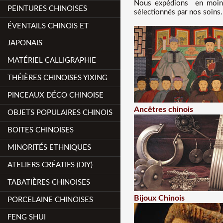
Nous
expédions en moins
PEINTURES CHINOISES
sélectionnés par nos soins.
ÉVENTAILS CHINOIS ET
JAPONAIS
MATÉRIEL CALLIGRAPHIE
THÉIÈRES CHINOISES YIXING
PINCEAUX DÉCO CHINOISE
Ancêtres chinois
OBJETS POPULAIRES CHINOIS
BOITES CHINOISES
MINORITÉS ETHNIQUES
ATELIERS CRÉATIFS (DIY)
TABATIÈRES CHINOISES
Bijoux Chinois
PORCELAINE CHINOISES
FENG SHUI