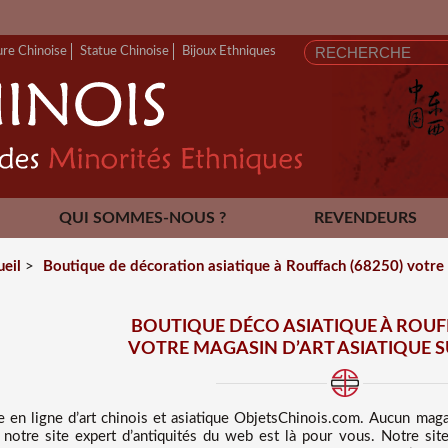
ure Chinoise
Statue Chinoise
Bijoux Ethniques
QUI SOMMES-NOUS ?
REVENDEURS
CONTACT
ueil
>
Boutique de décoration asiatique à Rouffach (68250) votre 
BOUTIQUE DÉCO ASIATIQUE À ROUFF
VOTRE MAGASIN D’ART ASIATIQUE 
e en ligne d’art chinois et asiatique
ObjetsChinois.com. Aucun maga
notre site expert d’antiquités du web est là pour vous. Notre site 