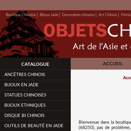
Boutique Chinoise
Bijoux Jade
Decoration chinoise
Art Chinois
Peint
ACCUEIL
CATALOGUE
ANCÊTRES CHINOIS
Acc
BIJOUX EN JADE
STATUES CHINOISES
BIJOUX ETHNIQUES
DISQUE BI CHINOIS
Bienvenue dans
la boutiqu
OUTILS DE BEAUTÉ EN JADE
(68250), pas de problème, 