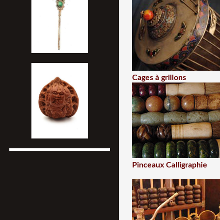
Cages à grillons
Pinceaux Calligraphie