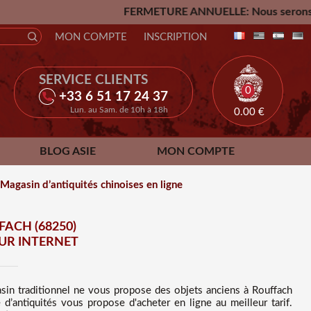
FERMETURE ANNUELLE: Nous serons fermés du Vendredi 24
MON COMPTE
INSCRIPTION
SERVICE CLIENTS
0
+33 6 51 17 24 37
Lun. au Sam. de 10h à 18h
0.00
€
BLOG ASIE
MON COMPTE
Magasin d’antiquités chinoises en ligne
ACH (68250)
SUR INTERNET
sin traditionnel ne vous propose des
objets anciens à Rouffach
d’antiquités vous propose d'acheter en ligne au meilleur tarif
.