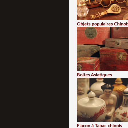
Objets populaires Chinoi
Boites Asiatiques
Flacon à Tabac chinois