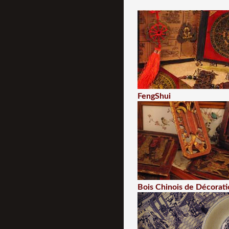
FengShui
Bois Chinois de Décorati