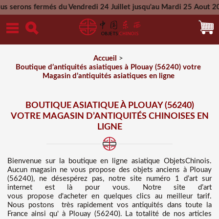
s du Vendredi 24 Juillet jusqu'au Mardi 25 Aout 2026 - Toutes
Mercredi 26 Aout 2026
Accueil
>
Boutique d’antiquités asiatiques à Plouay (56240) votre
Magasin d’antiquités asiatiques en ligne
BOUTIQUE ASIATIQUE À PLOUAY (56240)
VOTRE MAGASIN D’ANTIQUITÉS CHINOISES EN
LIGNE
Bienvenue sur
la boutique en ligne asiatique
ObjetsChinois.
Aucun magasin ne vous propose des
objets anciens à Plouay
(56240), ne désespérez pas, notre site numéro 1 d’art sur
internet est là pour vous. Notre site d’art
vous propose d'acheter en quelques clics au meilleur tarif
.
Nous
postons très rapidement vos antiquités dans toute la
France ainsi qu' à Plouay (56240). La totalité de nos articles