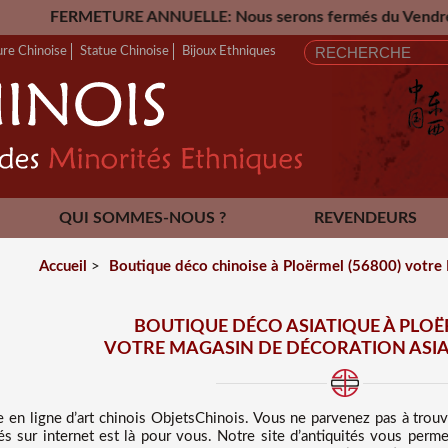
ANNUELLE: Nous serons fermés du Vendredi 24 Juillet jusqu'
ure Chinoise
Statue Chinoise
Bijoux Ethniques
QUI SOMMES-NOUS ?
REVENDEURS
CONTACT
Accueil
>
Boutique déco chinoise à Ploërmel (56800) votre M
BOUTIQUE DÉCO ASIATIQUE À PLOËR
VOTRE MAGASIN DE DÉCORATION ASIA
e en ligne d’art chinois
ObjetsChinois. Vous ne parvenez pas à trou
tés sur internet est là pour vous. Notre site d’antiquités vous perme