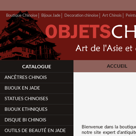
FERMETURE 
Boutique Chinoise
Bijoux Jade
Decoration chinoise
Art Chinois
Peint
ACCUEIL
CATALOGUE
ANCÊTRES CHINOIS
BIJOUX EN JADE
STATUES CHINOISES
BIJOUX ETHNIQUES
DISQUE BI CHINOIS
Bienvenue dans
la boutiqu
OUTILS DE BEAUTÉ EN JADE
notre site expert d’antiqui