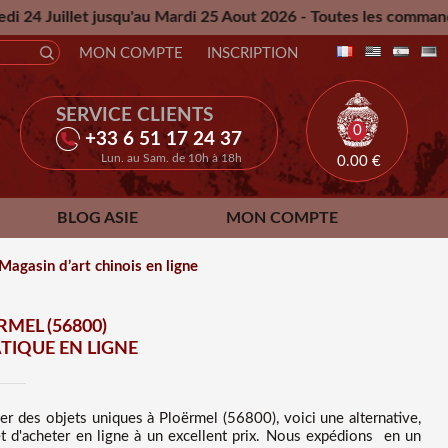
au Mardi 25 Aout 2026 - Toutes les commandes passées pendan
MON COMPTE
INSCRIPTION
SERVICE CLIENTS
0
+33 6 51 17 24 37
Lun. au Sam. de 10h à 18h
0.00
€
BLOG ASIE
MON COMPTE
agasin d’art chinois en ligne
MEL (56800)
TIQUE EN LIGNE
ver des
objets uniques à Ploërmel (56800), voici une alternative,
t d'acheter en ligne à un excellent prix
. Nous
expédions en un