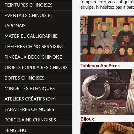
temps record vos antiquité
PEINTURES CHINOISES
équipe. N’hésitez pas à par
ÉVENTAILS CHINOIS ET
JAPONAIS
MATÉRIEL CALLIGRAPHIE
THÉIÈRES CHINOISES YIXING
PINCEAUX DÉCO CHINOISE
Tableaux Ancêtres
OBJETS POPULAIRES CHINOIS
BOITES CHINOISES
MINORITÉS ETHNIQUES
ATELIERS CRÉATIFS (DIY)
TABATIÈRES CHINOISES
Bijoux
PORCELAINE CHINOISES
FENG SHUI