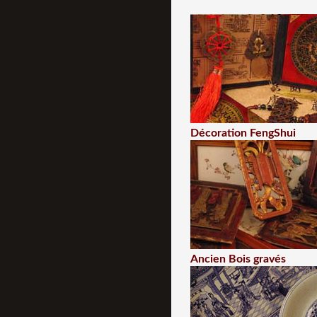
Décoration FengShui
Ancien Bois gravés