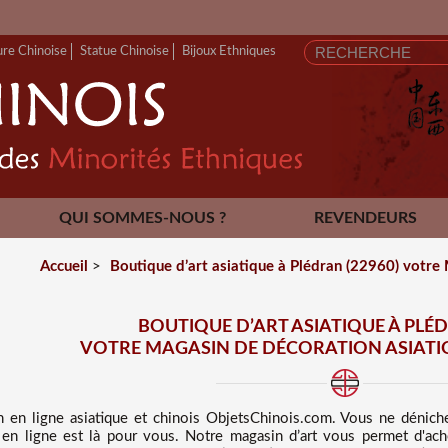
FERMETUR
ure Chinoise
Statue Chinoise
Bijoux Ethniques
QUI SOMMES-NOUS ?
REVENDEURS
CONTACT
Accueil
>
Boutique d’art asiatique à Plédran (22960) votre 
BOUTIQUE D’ART ASIATIQUE À PLÉD
VOTRE MAGASIN DE DÉCORATION ASIATI
n en ligne asiatique et chinois
ObjetsChinois.com. Vous ne dénic
 en ligne est là pour vous. Notre magasin d’art vous permet d'ache