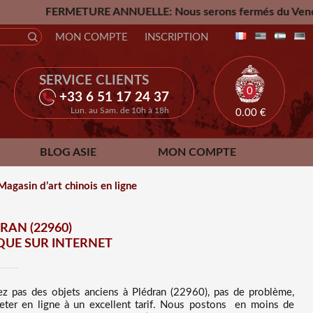
E ANNUELLE: Nous serons fermés du Vendredi 24 Juillet jusqu
MON COMPTE
INSCRIPTION
SERVICE CLIENTS
0
+33 6 51 17 24 37
Lun. au Sam. de 10h à 18h
0.00
€
BLOG ASIE
MON COMPTE
Magasin d’art chinois en ligne
RAN (22960)
QUE SUR INTERNET
hez pas des
objets anciens à Plédran (22960), pas de problème,
ter en ligne à un excellent tarif
. Nous
postons en moins de