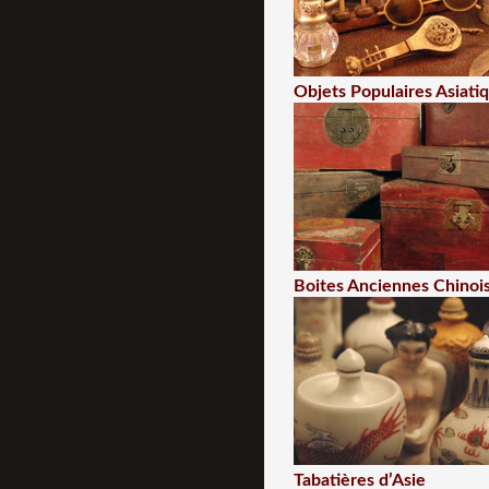
Objets Populaires Asiati
Boites Anciennes Chinoi
Tabatières d’Asie