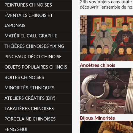
24h vos objets dans toute 
PEINTURES CHINOISES
découvrir l'ensemble de nos
ÉVENTAILS CHINOIS ET
JAPONAIS
MATÉRIEL CALLIGRAPHIE
THÉIÈRES CHINOISES YIXING
PINCEAUX DÉCO CHINOISE
Ancêtres chinois
OBJETS POPULAIRES CHINOIS
BOITES CHINOISES
MINORITÉS ETHNIQUES
ATELIERS CRÉATIFS (DIY)
TABATIÈRES CHINOISES
Bijoux Minorités
PORCELAINE CHINOISES
FENG SHUI